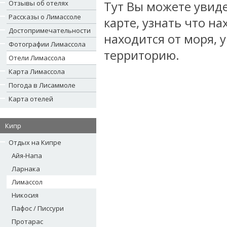
Отзывы об отелях
Тут Вы можете увиде
Рассказы о Лимассоле
карте, узнать что на
Достопримечательности
находится от моря,
Фотографии Лимассола
территорию.
Отели Лимассола
Карта Лимассола
Погода в Лисаммоле
Карта отелей
Кипр
Отдых на Кипре
Айя-Напа
Ларнака
Лимассол
Никосия
Пафос / Писсури
Протарас