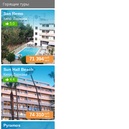
Горящие туры
San Remo
Кипр, Ларнака
5.0
руб.
71 394
чел.
Sun Hall Beach
Кипр, Ларнака
4.4
руб.
74 310
чел.
Pyramos