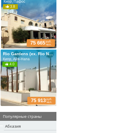
Кипр, Пафос
3.8
руб.
75 665
чел.
Rio Gardens (ex. Rio Napa Apartments)
Кипр, Айя-Напа
4.0
руб.
75 913
чел.
Популярные страны
Абхазия