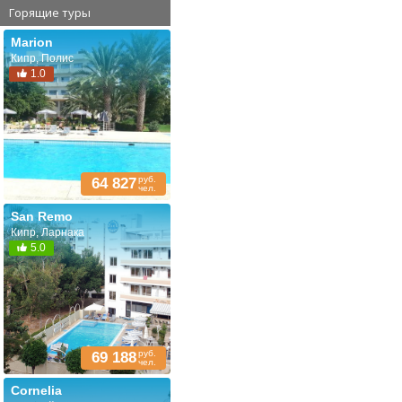
Горящие туры
Marion
Кипр, Полис
1.0
руб.
64 827
чел.
San Remo
Кипр, Ларнака
5.0
руб.
69 188
чел.
Cornelia