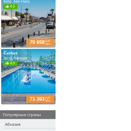
Кипр, Айя-Напа
4.0
руб.
70 658
чел.
Cactus
Кипр, Ларнака
4.0
руб.
71 393
чел.
Популярные страны
Абхазия