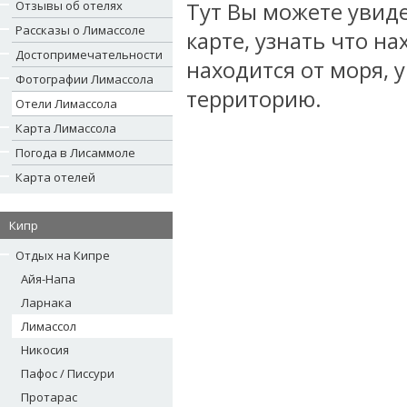
Отзывы об отелях
Тут Вы можете увиде
Рассказы о Лимассоле
карте, узнать что на
Достопримечательности
находится от моря,
Фотографии Лимассола
территорию.
Отели Лимассола
Карта Лимассола
Погода в Лисаммоле
Карта отелей
Кипр
Отдых на Кипре
Айя-Напа
Ларнака
Лимассол
Никосия
Пафос / Писсури
Протарас