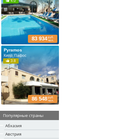
4.0
руб.
83 934
чел.
Pyramos
Кипр, Пафос
3.8
руб.
86 548
чел.
Популярные страны
Абхазия
Австрия