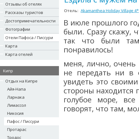
Отзывы об отелях
Отель:
Akamanthea Holiday Village 4*
Рассказы туристов
В июле прошлого го
Достопримечательности
Фотографии
были. Сразу скажу, 
Отели Пафоса / Писсури
так что были та
Карта
понравилось!
Карта отелей
меня, лично, очень
не передать ни в 
Кипр
увидеть это своими
Отдых на Кипре
стороны находится п
Айя-Напа
Ларнака
голубое море, все
Лимассол
говорят, что там, мол
Никосия
Пафос / Писсури
Протарас
Тродос