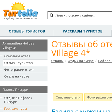
ОТЗЫВЫ ТУРИСТОВ
РАССКАЗЫ ТУРИСТОВ
Отзывы об от
Akamanthea Holiday
Village 4*
Village 4*
Описание отеля
/
/
Страны
Отдых на Кипре
Пафос / 
Отзывы туристов
Фотографии отеля
Отель на карте
Пафос / Писсури
Отдых в Пафосе /
Описание отеля
Фотографии оте
Писсури
Горящие туры
Ездила с мужем на