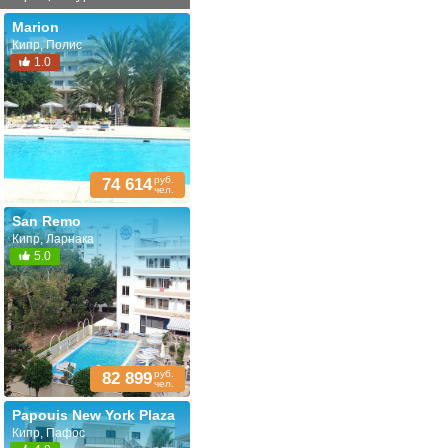
Marion
Кипр, Полис
1.0
руб.
74 614
чел.
San Remo
Кипр, Ларнака
5.0
руб.
82 899
чел.
Papouis New York Plaza
Кипр, Пафос