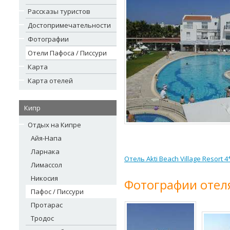
Рассказы туристов
Достопримечательности
Фотографии
Отели Пафоса / Писсури
Карта
Карта отелей
Кипр
Отдых на Кипре
Айя-Напа
Ларнака
Отель Akti Beach Village Resort 
Лимассол
Никосия
Фотографии отел
Пафос / Писсури
Протарас
Тродос