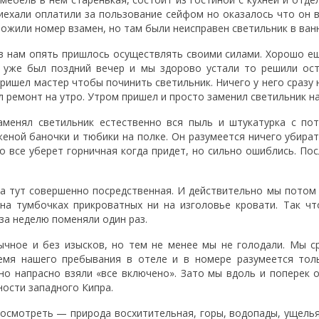
риехали оплатили за пользование сейфом но оказалось что он 
ложили номер взамен, но там были неисправен светильник в ван
в нам опять пришлось осуществлять своими силами. Хорошо е
 уже был поздний вечер и мы здорово устали то решили ост
ришел мастер чтобы починить светильник. Ничего у него сразу 
 ремонт на утро. Утром пришел и просто заменил светильник на
аменял светильник естественно вся пыль и штукатурка с по
еной баночки и тюбики на полке. Он разумеется ничего убират
о все уберет горничная когда придет, но сильно ошиблись. Пос
ка тут совершенно посредственная. И действительно мы потом
на тумбочках прикроватных ни на изголовье кровати. Так ч
за неделю поменяли один раз.
чное и без изысков, но тем не менее мы не голодали. Мы с
емя нашего пребывания в отеле и в номере разумеется толь
о напрасно взяли «все включено». Зато мы вдоль и поперек 
ости западного Кипра.
посмотреть — природа восхитительная, горы, водопады, ущелья