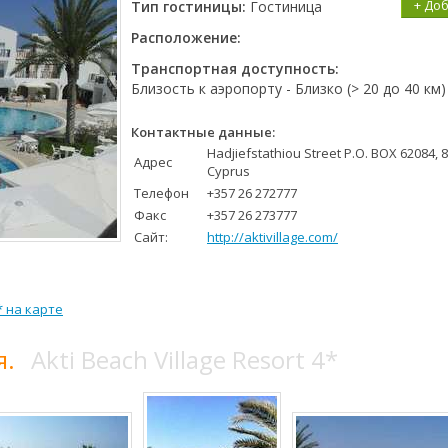
+ До
Тип гостиницы:
Гостиница
Расположение:
Транспортная доступность:
Близость к аэропорту - Близко (> 20 до 40 км)
Контактные данные:
Hadjiefstathiou Street P.O. BOX 62084,
Адрес
Cyprus
Телефон
+357 26 272777
Факс
+357 26 273777
Сайт:
http://aktivillage.com/
4* на карте
я.
Akti Beach Village Resort 4*