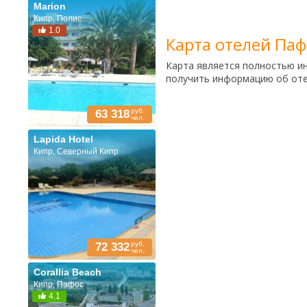
Marion
Кипр, Полис
1.0
Карта отелей Паф
Карта является полностью и
получить информацию об отел
руб.
63 318
чел.
Lapida Hotel
Кипр, Северный Кипр
руб.
72 332
чел.
Corallia Beach
Кипр, Пафос
4.1