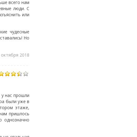
ьше всего нам
евные люди. С
азъяснить или
кие чудесные
ставались! Но
4 октября 2018
 у нас прошли
ра были уже в
тором этаже,
 нам пришлось
о однозначно
льно спальная