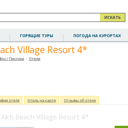
ИСКАТЬ
ГОРЯЩИЕ ТУРЫ
ПОГОДА НА КУРОРТАХ
ach Village Resort 4*
/
фос / Писсури
Отели
афии отеля
Отель на карте
Отзывы об отеле
Akti Beach Village Resort 4*