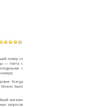
оший номер со
ды — плита с
олодильник с
 номере.
ровне. Всегда
о. Можно было
айший магазин
ьных запросов