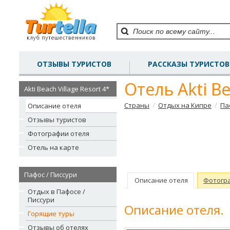
ОТЗЫВЫ ТУРИСТОВ
РАССКАЗЫ ТУРИСТОВ
Отель Akti Be
Akti Beach Village Resort 4*
/
/
Страны
Отдых на Кипре
Па
Описание отеля
Отзывы туристов
Фотографии отеля
Отель на карте
Пафос / Писсури
Описание отеля
Фотогр
Отдых в Пафосе /
Писсури
Описание отеля.
Горящие туры
Отзывы об отелях