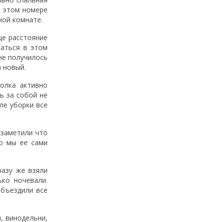
в этом номере
ной комнате.
ще расстояние
аться в этом
не получилось
 новый.
толка активно
ь за собой не
ле уборки все
 заметили что
то мы ее сами
разу же взяли
ко ночевали.
объездили все
, винодельни,