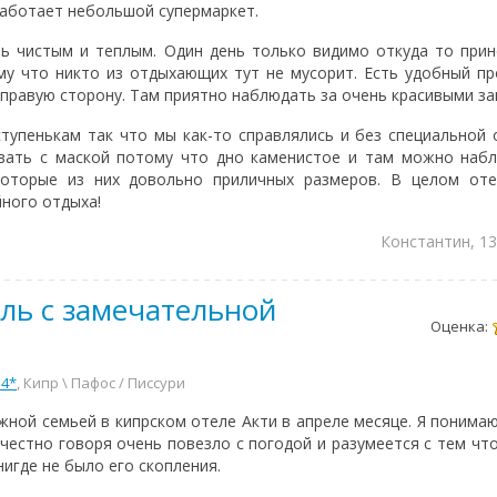
аботает небольшой супермаркет.
 чистым и теплым. Один день только видимо откуда то прин
му что никто из отдыхающих тут не мусорит. Есть удобный п
 правую сторону. Там приятно наблюдать за очень красивыми за
тупенькам так что мы как-то справлялись и без специальной
вать с маской потому что дно каменистое и там можно набл
которые из них довольно приличных размеров. В целом оте
йного отдыха!
Константин, 13
ль с замечательной
Оценка:
 4*
, Кипр \ Пафос / Писсури
жной семьей в кипрском отеле Акти в апреле месяце. Я понима
 честно говоря очень повезло с погодой и разумеется с тем чт
нигде не было его скопления.