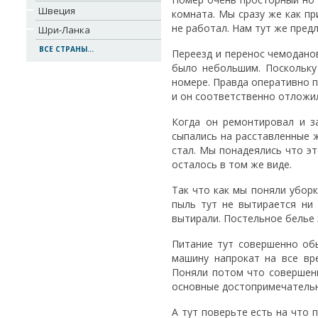
Швеция
комната. Мы сразу же как п
не работал. Нам тут же пред
Шри-Ланка
ВСЕ СТРАНЫ...
Переезд и перенос чемодано
было небольшим. Поскольку
номере. Правда оперативно п
и он соответственно отложил
Когда он ремонтировал и з
сыпались на расставленные ж
стал. Мы понадеялись что эт
осталось в том же виде.
Так что как мы поняли убор
пыль тут не вытирается ни 
вытирали. Постельное белье 
Питание тут совершенно обы
машину напрокат на все вр
Поняли потом что совершенн
основные достопримечательн
А тут поверьте есть на что 