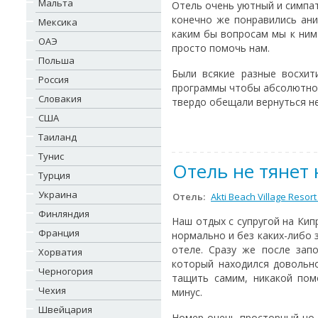
Мальта
Отель очень уютный и симпа
конечно же понравились ани
Мексика
каким бы вопросам мы к ним
ОАЭ
просто помочь нам.
Польша
Были всякие разные восхит
Россия
программы чтобы абсолютно в
Словакия
твердо обещали вернуться н
США
Таиланд
Тунис
Отель не тянет 
Турция
Украина
Отель:
Akti Beach Village Resort
Финляндия
Наш отдых с супругой на Кип
Франция
нормально и без каких-либо 
отеле. Сразу же после зап
Хорватия
который находился довольн
Черногория
тащить самим, никакой пом
Чехия
минус.
Швейцария
Номер очень просторный но м