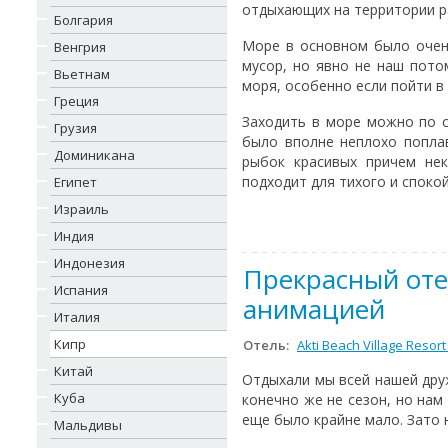
отдыхающих на территории р
Болгария
Море в основном было очень
Венгрия
мусор, но явно не наш пото
Вьетнам
моря, особенно если пойти в
Греция
Заходить в море можно по с
Грузия
было вполне неплохо попла
Доминикана
рыбок красивых причем не
подходит для тихого и споко
Египет
Израиль
Индия
Индонезия
Прекрасный оте
Испания
анимацией
Италия
Кипр
Отель:
Akti Beach Village Resort
Китай
Отдыхали мы всей нашей дру
Куба
конечно же не сезон, но нам
еще было крайне мало. Зато 
Мальдивы