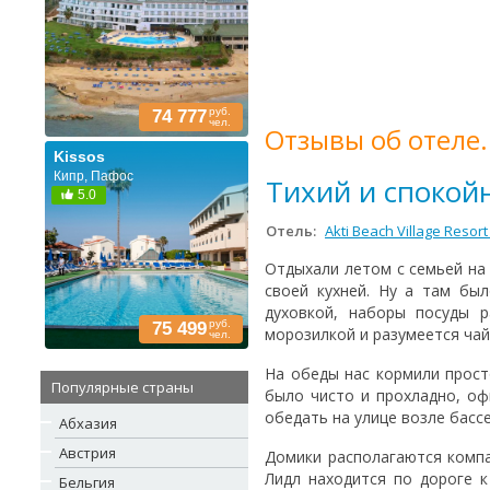
руб.
74 777
чел.
Отзывы об отеле.
Kissos
Кипр, Пафос
Тихий и спокой
5.0
Отель:
Akti Beach Village Resort
Отдыхали летом с семьей на
своей кухней. Ну а там бы
духовкой, наборы посуды р
руб.
75 499
морозилкой и разумеется чай
чел.
На обеды нас кормили прост
Популярные страны
было чисто и прохладно, о
обедать на улице возле басс
Абхазия
Австрия
Домики располагаются компа
Лидл находится по дороге 
Бельгия