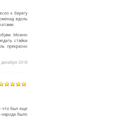
есло к берегу
роменад вдоль
катами.
 обуви. Можно
юдать стайки
ль прекрасно
 декабря 2018
ю что был еще
о народа было