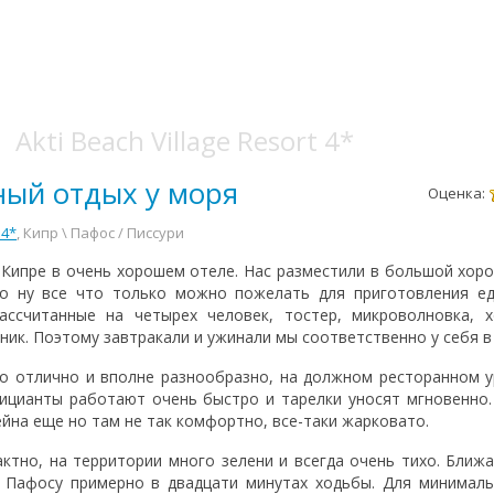
Akti Beach Village Resort 4*
ный отдых у моря
Оценка:
 4*
, Кипр \ Пафос / Писсури
 Кипре в очень хорошем отеле. Нас разместили в большой хор
ло ну все что только можно пожелать для приготовления е
ассчитанные на четырех человек, тостер, микроволновка, х
ник. Поэтому завтракали и ужинали мы соответственно у себя в
о отлично и вполне разнообразно, на должном ресторанном у
фицианты работают очень быстро и тарелки уносят мгновенн
ейна еще но там не так комфортно, все-таки жарковато.
ктно, на территории много зелени и всегда очень тихо. Ближ
к Пафосу примерно в двадцати минутах ходьбы. Для минимал