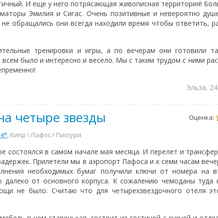
тичный. И еще у него потрясающая живописная территория! Бол
маторы Эмилия и Сигас. Очень позитивные и невероятно душ
 не обращались они всегда находили время чтобы ответить, р
ительные тренировки и игры, а по вечерам они готовили та
сем было и интересно и весело. Мы с таким трудом с ними рас
епременно!
Эльза, 2
на четыре звезды
Оценка:
 4*
, Кипр \ Пафос / Писсури
ре состоялся в самом начале мая месяца. И перелет и трансфер
задержек. Прилетели мы в аэропорт Пафоса и к семи часам вече
олнения необходимых бумаг получили ключи от номера на в
о далеко от основного корпуса. К сожалению чемоданы туда
ощи не было. Считаю что для четырехзвездочного отеля эт
ебель в нем старенькая, состоит из гостиной с кухней и отде