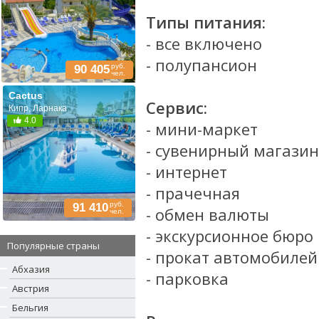
Типы питания:
- все включено
- полупансион
руб.
90 405
чел.
Cactus
Сервис:
Кипр, Ларнака
4.0
- мини-маркет
- сувенирный магазин
- интернет
- прачечная
руб.
91 410
- обмен валюты
чел.
- экскурсионное бюро
Популярные страны
- прокат автомобилей
Абхазия
- парковка
Австрия
Бельгия