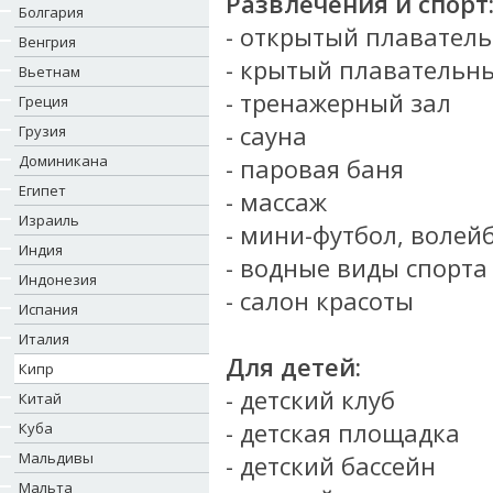
Развлечения и спорт
Болгария
- открытый плавател
Венгрия
- крытый плавательны
Вьетнам
- тренажерный зал
Греция
- сауна
Грузия
Доминикана
- паровая баня
Египет
- массаж
Израиль
- мини-футбол, волей
Индия
- водные виды спорта
Индонезия
- салон красоты
Испания
Италия
Для детей:
Кипр
- детский клуб
Китай
- детская площадка
Куба
Мальдивы
- детский бассейн
Мальта