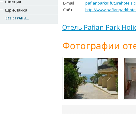
Швеция
E-mail
pafianpark@futurehotels.c
Сайт:
http://www.pafianparkhote
Шри-Ланка
ВСЕ СТРАНЫ...
Отель Pafian Park Holi
Фотографии оте