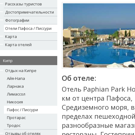
Рассказы туристов
Достопримечательности
Фотографии
Отели Пафоса / Писсури
Карта
Карта отелей
Кипр
Отдых на Кипре
Об отеле:
Айя-Напа
Ларнака
Отель Paphian Park Ho
Лимассол
км от центра Пафоса,
Никосия
Средиземного моря, в
Пафос / Писсури
пределах пешеходной
Протарас
разнообразные магази
Тродос
рестораны. Гостепри
Отзывы об отелях