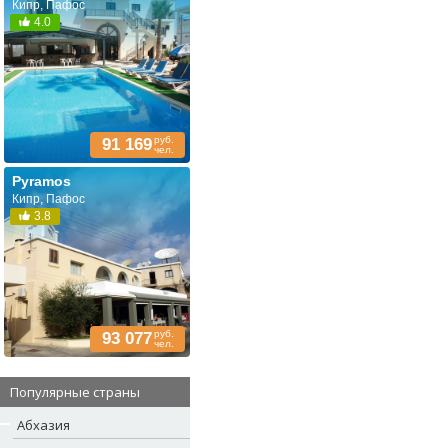
Кипр, Пафос
4.0
руб.
91 169
чел.
Pyramos
Кипр, Пафос
3.8
руб.
93 077
чел.
Популярные страны
Абхазия