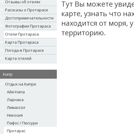
Отзывы об отелях
Тут Вы можете увиде
Рассказы о Протарасе
карте, узнать что на
Достопримечательности
находится от моря,
Фотографии Протараса
территорию.
Отели Протараса
Карта Протараса
Погода в Протарасе
Карта отелей
Кипр
Отдых на Кипре
Айя-Напа
Ларнака
Лимассол
Никосия
Пафос / Писсури
Протарас