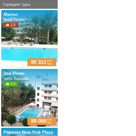
Горящие туры
Marion
Кипр, Полис
1.0
руб.
80 311
чел.
San Remo
Кипр, Ларнака
5.0
руб.
89 066
чел.
Papouis New York Plaza