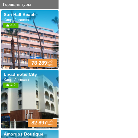
Горящие туры
Sun Hall Beach
Кипр, Ларнака
4.4
руб.
78 289
чел.
Livadhiotis City
Кипр, Ларнака
4.2
руб.
82 897
чел.
Amorgos Boutique