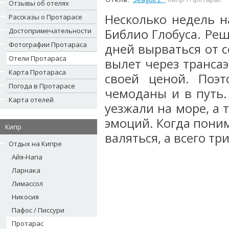
Отзывы об отелях
Несколько недель н
Рассказы о Протарасе
Достопримечательности
Библио Глобуса. Реш
Фотографии Протараса
дней вырваться от с
Отели Протараса
вылет через трансаэ
Карта Протараса
своей ценой. Поэ
Погода в Протарасе
чемоданы и в путь.
Карта отелей
уезжали на море, а т
эмоций. Когда поним
Кипр
валяться, а всего три
Отдых на Кипре
Айя-Напа
Ларнака
Лимассол
Никосия
Пафос / Писсури
Протарас