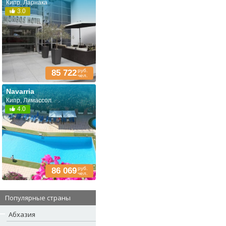
Кипр, Ларнака
3.0
руб.
85 722
чел.
Navarria
Кипр, Лимассол
4.0
руб.
86 069
чел.
Популярные страны
Абхазия