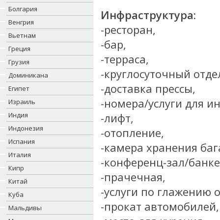
Болгария
Инфраструктура:
Венгрия
-ресторан,
Вьетнам
-бар,
Греция
-терраса,
Грузия
-круглосуточный отде
Доминикана
-доставка прессы,
Египет
-номера/услуги для и
Израиль
Индия
-лифт,
Индонезия
-отопление,
Испания
-камера хранения баг
Италия
-конференц-зал/банке
Кипр
-прачечная,
Китай
-услуги по глажению 
Куба
-прокат автомобилей,
Мальдивы