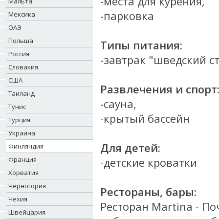
-места для курения,
Мальта
-парковка
Мексика
ОАЭ
Польша
Типы питания:
Россия
-завтрак "шведский с
Словакия
США
Развлечения и спорт
Таиланд
-сауна,
Тунис
-крытый бассейн
Турция
Украина
Для детей:
Финляндия
Франция
-детские кроватки
Хорватия
Черногория
Рестораны, бары:
Чехия
Ресторан Martina - П
Швейцария