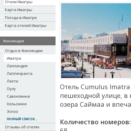
Отели Иматры
Карта Иматры
Погода в Иматре
Карта отелей Иматры
Финляндия
Отдых в Финляндии
Иматра
Лапландия
Лаппенранта
Лахти
Отель Cumulus Imatra
Оулу
пешеходной улице, в 
Савонлинна
озера Саймаа и впеч
Хельсинки
Эспоо
ПОЛНЫЙ СПИСОК...
Количество номеров:
Отзывы об отелях
68