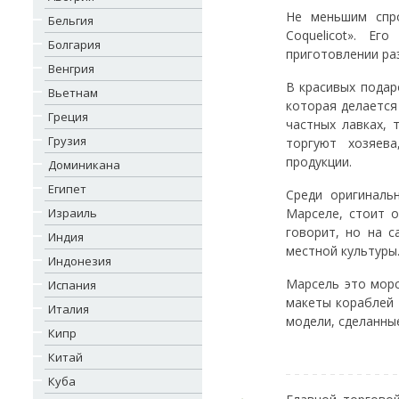
Не меньшим спро
Бельгия
Coquelicot». Е
Болгария
приготовлении раз
Венгрия
В красивых подар
Вьетнам
которая делается
Греция
частных лавках,
Грузия
торгуют хозяев
продукции.
Доминикана
Египет
Среди оригиналь
Израиль
Марселе, стоит 
говорит, но на 
Индия
местной культуры.
Индонезия
Марсель это морс
Испания
макеты кораблей 
Италия
модели, сделанные
Кипр
Китай
Куба