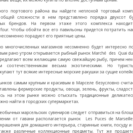
рого портового района вы найдете неплохой торговый компле
 В общей сложности в нем представлено порядка двухсот б
вых брендов. На первом этаже этого комплекса находит
efour. Чтобы обойти все его павильоны придется потратить н
 несомненно порадуют его приятные цены.
о многочисленных магазинов несомненно будет интересно по
вым рано утром открывается рыбный рынок Marché des Quai du 
предлагают всем желающим самую свежайшую рыбу, причем нек
м соотечественникам весьма экзотическими. Но турис
купают тут всякие интересные морские ракушки за сущие копейк
ынков самым крупным и красивым в Марселе безусловно считае
тавлены фермерские продукты, овощи, зелень, фрукты, сладос
есь на этом рынке можно отыскать традиционные деликатес
жно найти в городских супермаркетах.
необычных марсельских сувениров следует отправиться на блош
ении от гавани располагается рынок Les Puces de Marseill
крашения для домашнего интерьера, старинные книги, посуду и
 также различные коллекционные предметы. Тут же продает