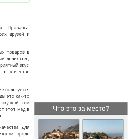
и – Прованса.
оих друзей и
ых товаров в
ий деликатес,
риятный вкус.
т в качестве
ие пользуется
ды это как-то
покупкой, тем
Что это за место?
ют этот мед в
.
качества. Для
узском городе