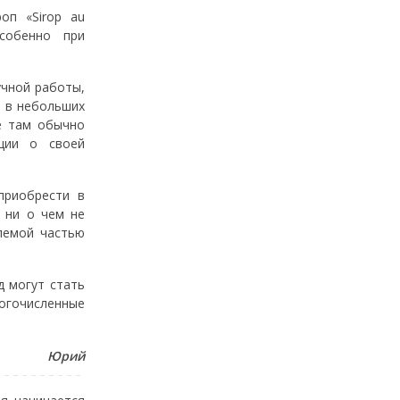
оп «Sirop au
особенно при
учной работы,
ь в небольших
е там обычно
ации о своей
приобрести в
 ни о чем не
лемой частью
д могут стать
ногочисленные
Юрий