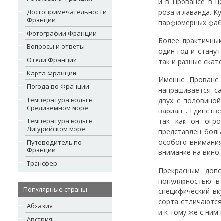
и в Провансе в ц
Достопримечательности
роза и лаванда. 
Франции
парфюмерных фабр
Фотографии Франции
Более практичны
Вопросы и ответы
один год и стану
Отели Франции
так и разные скат
Карта Франции
Именно Прованс 
Погода во Франции
напрашивается с
Температура воды в
двух с половино
Средиземном море
вариант. Единств
Температура воды в
так как он огро
Лигурийском море
представлен боль
особого внимания
Путеводитель по
Франции
внимание на вино 
Трансфер
Прекрасным доп
популярностью в
Популярные страны
специфический вк
сорта отличаютс
Абхазия
и к тому же с ним
Австрия