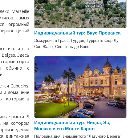
кс Marseille
утиков самых
ся огромный
аверное целый
Индивидуальный тур: Вкус Прованса
Экскурсия в Грасс, Гурдон, Турретте-Сюр-Лу,
Сан-Жане, Сен-Поль-де-Ванс.
сетить и его
Belges. Здесь
оторые сорта
ты обычно с
и.
тся Capucins.
ти и домашние
ы, которые в
иные рынки. В
Индивидуальный тур: Ницца, Эз,
e, на котором
Монако и его Монте-Карло
 произведения
ся винтажная
Половина дня, знаминитого "Лазуного Берега".