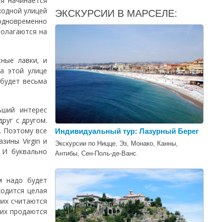
ая начинается
ходной улицей
ЭКСКУРСИИ В МАРСЕЛЕ:
 одновременно
полагаются на
ные лавки, и
а этой улице
 будет весьма
ьший интерес
друг с другом.
. Поэтому все
Индивидуальный тур: Лазурный Берег
зины Virgin и
Экскурсии по Ницце, Эз, Монако, Канны,
. И буквально
Антибы, Сен-Поль-де-Ванс.
м надо будет
ходится целая
них считаются
 них продаются