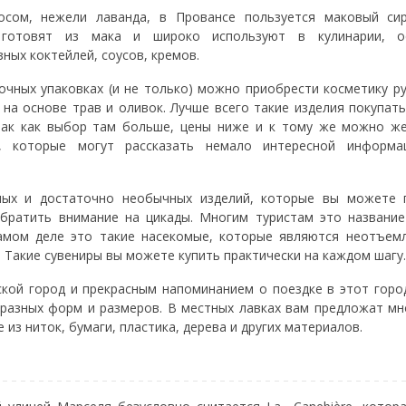
сом, нежели лаванда, в Провансе пользуется маковый сир
го готовят из мака и широко используют в кулинарии, 
ных коктейлей, соусов, кремов.
очных упаковках (и не только) можно приобрести косметику р
 на основе трав и оливок. Лучше всего такие изделия покупат
 так как выбор там больше, цены ниже и к тому же можно ж
а, которые могут рассказать немало интересной информ
ных и достаточно необычных изделий, которые вы можете 
обратить внимание на цикады. Многим туристам это название
самом деле это такие насекомые, которые являются неотъем
 Такие сувениры вы можете купить практически на каждом шагу.
кой город и прекрасным напоминанием о поездке в этот горо
разных форм и размеров. В местных лавках вам предложат м
 из ниток, бумаги, пластика, дерева и других материалов.