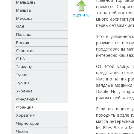
Главной торговой
Мальдивы
прямо от Старого
Мальта
то на ней постоя
оценить
Мексика
много архитектур
первых этажах ист
ОАЭ
Польша
Это и дизайнерс
Россия
разумеется весь
представлены маг
Словакия
интересно как за
США
От этой улицы б
Таиланд
представляют rue 
Тунис
Именно на них ра
Турция
заядлые модники 
Украина
Diable Noir, а кр
рядом с ней наход
Финляндия
Франция
Если вы ищите д
походить возле п
Хорватия
масса интересней
Черногория
les Fées Bizar и 
Чехия
реально эксклюзи