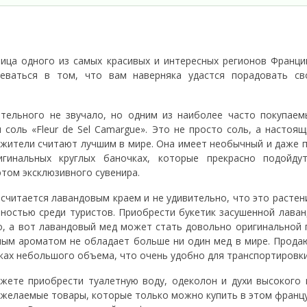
ица одного из самых красивых и интересных регионов Франци
ваться в том, что вам наверняка удастся порадовать св
ительного не звучало, но одним из наиболее часто покупаем
 соль «Fleur de Sel Camargue». Это не просто соль, а настоящ
жители считают лучшим в мире. Она имеет необычный и даже п
гинальных круглых баночках, которые прекрасно подойду
этом эксклюзивного сувенира.
 считается лавандовым краем и не удивительно, что это растен
ностью среди туристов. Приобрести букетик засушенной лаван
, а вот лавандовый мед может стать довольно оригинальной 
ым ароматом не обладает больше ни один мед в мире. Прода
ках небольшого объема, что очень удобно для транспортировки
ете приобрести туалетную воду, одеколон и духи высокого 
 желаемые товары, которые только можно купить в этом франц