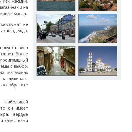
ы как жасмин,
агазинах и на
ирные масла.
прослужат не
ь как одежда,
покупка вина
тывает более
спроигрышный
лемы с выбор,
ых магазинах
х заслуживает
льно обратите
. Наибольшей
что он имеет
сыра. Твердые
и качествами