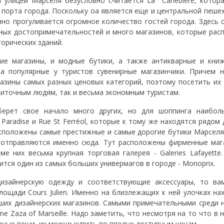
 улицей Марселя безусловно считается La Canebière, котор
 порта города. Поскольку оа является еще и центральной пеше
нно прогуливается огромное количество гостей города. Здесь
ных достопримечательностей и много магазинов, которые рас
орических зданий.
кие магазины, и модные бутики, а также антикварные и книж
ма популярные у туристов сувенирные магазинчики. Причем н
азины самых разных ценовых категорий, поэтому посетить их
житочным людям, так и весьма экономным туристам.
ерет свое начало много других, но для шоппинга наибол
Paradise и Rue St Ferréol, которые к тому же находятся рядом 
сположены самые престижные и самые дорогие бутики Марселя
отправляются именно сюда. Тут расположены фирменные мага
оме них весьма крупная торговая галерея - Galeries Lafayette
ится один из самых больших универмагов в городе - Monoprix.
изайнерскую одежду и соответствующие аксессуары, то ва
лощади Cours Julien. Именно на близлежащих к ней улочках на
ших дизайнерских магазинов. Самыми примечательными среди 
Mme Zaza of Marseille. Надо заметить, что несмотря на то что в
вные вещи, их можно купить по вполне доступным ценам.