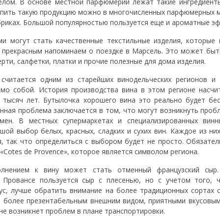
елом. В основе местной парфюмерии лежат такие ингредиент
Купить такую продукцию можно в многочисленных парфюмерных м
иках. Большой популярностью пользуется еще и ароматные эф
ми могут стать качественные текстильные изделия, которые 
т прекрасным напоминаем о поездке в Марсель. Это может быт
ерти, салфетки, платки и прочие полезные для дома изделия.
считается одним из старейших винодельческих регионов и 
амо собой. История производства вина в этом регионе насчи
й тысяч лет. Бутылочка хорошего вина это реально будет бе
енная проблема заключается в том, что могут возникнуть проб
мен. В местных супермаркетах и специализированных винн
шой выбор белых, красных, сладких и сухих вин. Каждое из ни
, так что определиться с выбором будет не просто. Обязате
«Cotes de Provence», которое является символом региона.
олнением к вину может стать отменный французский сыр
 Провансе пользуется сыр с плесенью, но с учетом того, 
ус, лучше обратить внимание на более традиционных сортах 
я более презентабельным внешним видом, приятными вкусовым
 не возникнет проблем в плане транспортировки.