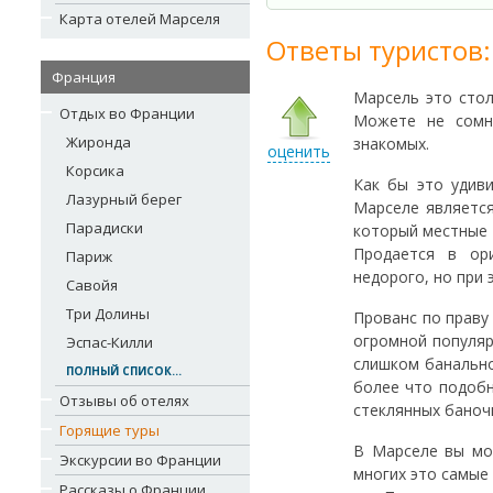
Карта отелей Марселя
Ответы туристов:
Франция
Марсель это стол
Отдых во Франции
Можете не сомне
Жиронда
знакомых.
оценить
Корсика
Как бы это удив
Лазурный берег
Марселе является
Парадиски
который местные 
Продается в ори
Париж
недорого, но при 
Савойя
Три Долины
Прованс по праву
огромной популяр
Эспас-Килли
слишком банально
ПОЛНЫЙ СПИСОК...
более что подобн
Отзывы об отелях
стеклянных баноч
Горящие туры
В Марселе вы мож
Экскурсии во Франции
многих это самые
Рассказы о Франции