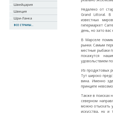
Швейцария
Недалеко от ста
Швеция
Grand Littoral.
Шри-Ланка
известных миро
гипермаркет Carr
ВСЕ СТРАНЫ...
день, но зато вас
В Марселе помим
рынки. Самым пер
местные рыбаки 
покажутся наши
удовольствием по
Из продуктовых р
Тут широко предс
вина. Именно зд
принципе невозмо
Также в поисках 
северном направл
можно отыскать у
искусства, ну и