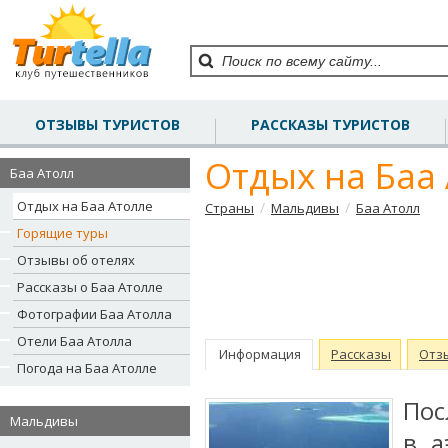
ОТЗЫВЫ ТУРИСТОВ
РАССКАЗЫ ТУРИСТОВ
Отдых на Баа
Баа Атолл
Отдых на Баа Атолле
/
/
Страны
Мальдивы
Баа Атолл
Горящие туры
Отзывы об отелях
Рассказы о Баа Атолле
Фотографии Баа Атолла
Отели Баа Атолла
Информация
Рассказы
Отз
Погода на Баа Атолле
Пос
Мальдивы
в а