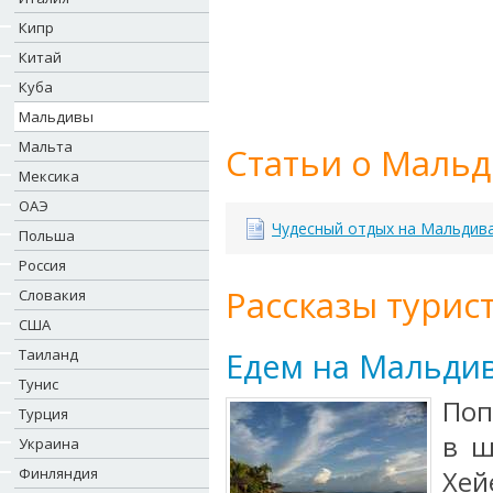
Кипр
Китай
Куба
Мальдивы
Мальта
Статьи о Мальд
Мексика
ОАЭ
Чудесный отдых на Мальдив
Польша
Россия
Рассказы турист
Словакия
США
Таиланд
Едем на Мальдив
Тунис
Поп
Турция
в ш
Украина
Финляндия
Хей