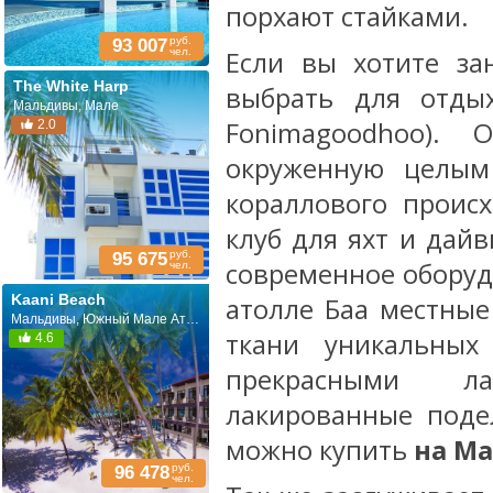
порхают стайками.
руб.
93 007
чел.
Если вы хотите за
The White Harp
выбрать для отд
Мальдивы, Мале
Fonimagoodhoo).
2.0
окруженную целым
кораллового проис
клуб для яхт и дай
руб.
95 675
современное оборуд
чел.
Kaani Beach
атолле Баа местны
Мальдивы, Южный Мале Атолл
ткани уникальных
4.6
прекрасными л
лакированные поде
можно купить
на М
руб.
96 478
чел.