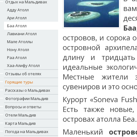
Отдых на Мальдивах
вам
Адду Атолл
дес
Ари Атолл
Баа Атолл
Баа
Лавиани Атолл
островов, и сорока 
Мале Атоллы
островной архипел
Нону Атолл
длину и тридцать
Раа Атолл
идеальные экологи
Хаа-Алифу Атолл
Отзывы об отелях
Местные жители 
Горящие туры
сувениров и это осн
Рассказы о Мальдивах
Курорт «Soneva Fush
Фотографии Мальдив
Вопросы и ответы
Есть также новые,
Отели Мальдив
островах атолла Беа.
Карта Мальдив
Маленький
остров
Погода на Мальдивах