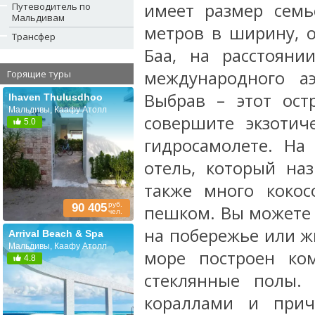
имеет размер семь
Путеводитель по
Мальдивам
метров в ширину, 
Трансфер
Баа, на расстояни
международного аэ
Горящие туры
Выбрав – этот ост
Ihaven Thulusdhoo
Мальдивы, Каафу Атолл
совершите экзотич
5.0
гидросамолете. На
отель, который наз
также много коко
руб.
90 405
пешком. Вы можете 
чел.
на побережье или жи
Arrival Beach & Spa
Мальдивы, Каафу Атолл
море построен ком
4.8
стеклянные полы.
кораллами и прич