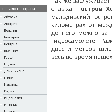
Так же заслуживает
отдыха -
остров Х
Популярные страны
мальдивский остро
Абхазия
километрах от межд
Австрия
Бельгия
до него можно за 
Болгария
гидросамолете. Ра
Венгрия
двести метров шир
Вьетнам
весь во время пеше
Греция
Грузия
Доминикана
Египет
Израиль
Индия
Индонезия
Испания
Италия