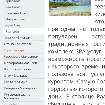
Ари Атолл
сев
Баа Атолл
кил
Лавиани Атолл
Мале Атоллы
Ато
Нону Атолл
пригодны не толь
Раа Атолл
популярен остр
Хаа-Алифу Атолл
традиционных гости
Отзывы об отелях
комплекс SPA-услуг.
Горящие туры
Рассказы о Мальдивах
возможность посети
Фотографии Мальдив
некоторого времени
Вопросы и ответы
пользоваться усл
Отели Мальдив
курортом. Самую бо
Карта Мальдив
гордостью которого
Погода на Мальдивах
Путеводитель по
дони. В столице Ра
Мальдивам
убедиться, что эт
Трансфер