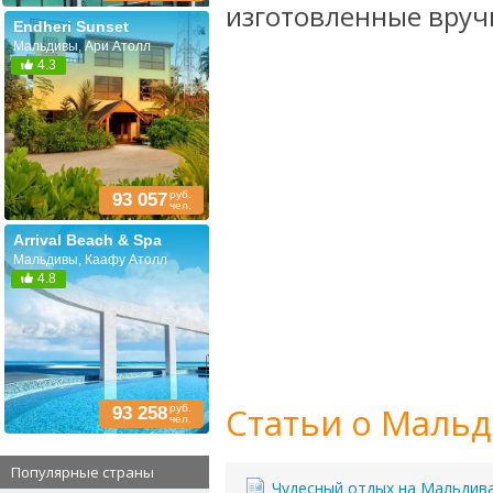
изготовленные вручн
Endheri Sunset
Мальдивы, Ари Атолл
4.3
руб.
93 057
чел.
Arrival Beach & Spa
Мальдивы, Каафу Атолл
4.8
Статьи о Мальд
руб.
93 258
чел.
Популярные страны
Чудесный отдых на Мальдив