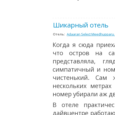
Шикарный отель
Отель:
Adaaran Select Meedhupparu 
Когда я сюда приех
что остров на с
представляла, гл
симпатичный и ном
чистенький. Сам 
нескольких метрах 
номер убирали аж дв
В отеле практиче
дайвцентре работают