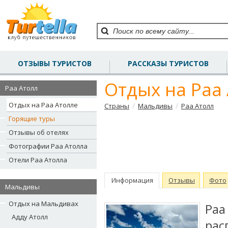
ОТЗЫВЫ ТУРИСТОВ
РАССКАЗЫ ТУРИСТОВ
Отдых на Раа
Раа Атолл
Отдых на Раа Атолле
/
/
Страны
Мальдивы
Раа Атолл
Горящие туры
Отзывы об отелях
Фотографии Раа Атолла
Отели Раа Атолла
Информация
Отзывы
Фото
Мальдивы
Отдых на Мальдивах
Раа
Адду Атолл
рас