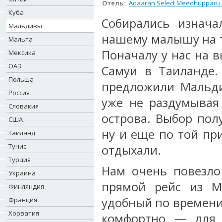
Отель:
Adaaran Select Meedhupparu 
Куба
Собирались изнача
Мальдивы
нашему малышу на т
Мальта
Поначалу у нас на 
Мексика
ОАЭ
Самуи в Таиланде
Польша
предложили Мальди
Россия
уже не раздумывая
Словакия
острова. Выбор пол
США
ну и еще по той пр
Таиланд
Тунис
отдыхали.
Турция
Нам очень повезло 
Украина
прямой рейс из М
Финляндия
удобный по времени 
Франция
Хорватия
комфортно — для 