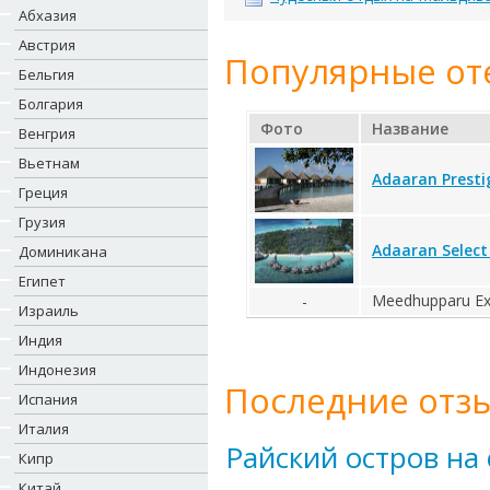
Абхазия
Австрия
Популярные от
Бельгия
Болгария
Фото
Название
Венгрия
Вьетнам
Adaaran Prestig
Греция
Грузия
Adaaran Selec
Доминикана
Египет
Meedhupparu Exo
-
Израиль
Индия
Индонезия
Последние отзы
Испания
Италия
Райский остров на
Кипр
Китай