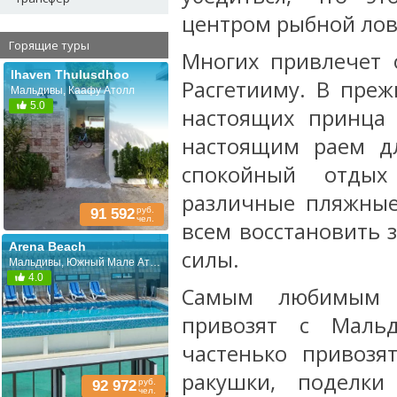
центром рыбной ловл
Горящие туры
Многих привлечет 
Ihaven Thulusdhoo
Расгетииму. В пре
Мальдивы, Каафу Атолл
5.0
настоящих принца
настоящим раем дл
спокойный отдых
различные пляжные
руб.
91 592
чел.
всем восстановить 
Arena Beach
силы.
Мальдивы, Южный Мале Атолл
4.0
Самым любимым с
привозят с Мальд
частенько привозят
ракушки, поделки
руб.
92 972
чел.