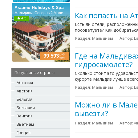
Araamu Holidays & Spa
Как попасть на А
Мальдивы, Северный Мале Атолл
4.5
Есть ли отели, расположенны
посоветуете? Как добираться 
Раздел:
Мальдивы
Автор:
Li
Где на Мальдивах
руб.
99 593
чел.
гидросамолете?
Популярные страны
Сколько стоит это удовольст
курорте Мальдив лучше всег
Абхазия
Раздел:
Мальдивы
Автор:
Li
Австрия
Бельгия
Можно ли в Мале
Болгария
вывезти?
Венгрия
Раздел:
Мальдивы
Автор:
vi
Вьетнам
Греция