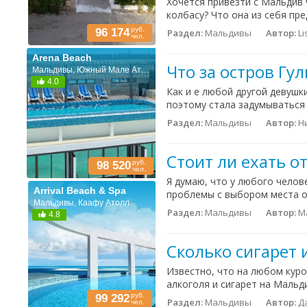
Хочется привезти с Мальдив 
колбасу? Что она из себя пре
руб.
96 174
Раздел:
Мальдивы
Автор:
Li
чел.
Arena Beach
Что за остров Гу
Мальдивы, Южный Мале Атолл
4.0
Как и e любой другой девушк
поэтому стала задумываться н
Раздел:
Мальдивы
Автор:
Н
Стоит ли ехать 
руб.
98 520
чел.
Я думаю, что у любого челов
Arrival Beach & Spa
проблемы с выбором места от
Мальдивы, Каафу Атолл
Раздел:
Мальдивы
Автор:
М
4.8
Сколько сигарет 
Известно, что на любом куро
алкоголя и сигарет на Мальд
руб.
99 292
Раздел:
Мальдивы
Автор:
Д
чел.