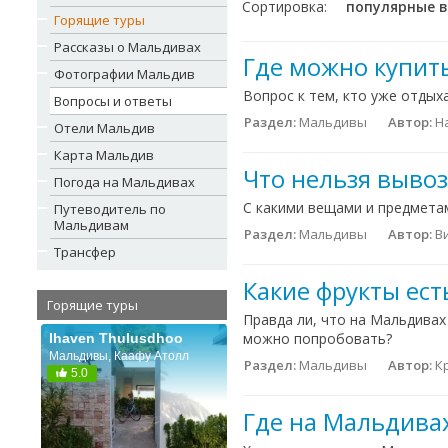
Сортировка:
популярные 
Горящие туры
Рассказы о Мальдивах
Где можно купит
Фотографии Мальдив
Вопрос к тем, кто уже отдых
Вопросы и ответы
Раздел:
Мальдивы
Автор:
Н
Отели Мальдив
Карта Мальдив
Что нельзя выво
Погода на Мальдивах
С какими вещами и предметам
Путеводитель по
Мальдивам
Раздел:
Мальдивы
Автор:
В
Трансфер
Какие фрукты ест
Горящие туры
Правда ли, что на Мальдивах
можно попробовать?
Ihaven Thulusdhoo
Мальдивы, Каафу Атолл
Раздел:
Мальдивы
Автор:
Кр
5.0
Где на Мальдива