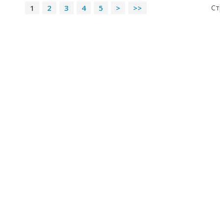
1
2
3
4
5
>
>>
Ст