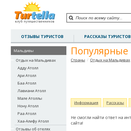
ОТЗЫВЫ ТУРИСТОВ
РАССКАЗЫ ТУРИСТОВ
Популярные 
Мальдивы
/
Страны
Отдых на Мальдивах
Отдых на Мальдивах
Адду Атолл
Ари Атолл
Баа Атолл
Лавиани Атолл
Мале Атоллы
Информация
Рассказы
Нону Атолл
Раа Атолл
Не смогли найти ответ на и
Хаа-Алифу Атолл
сайта!
Отзывы об отелях