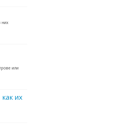
 них
трове или
 как их