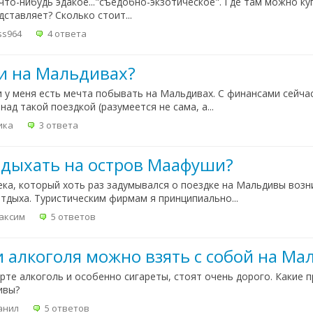
что-нибудь эдакое..."съедобно-экзотическое". Где там можно ку
дставляет? Сколько стоит...
ss964
4 ответа
ли на Мальдивах?
и у меня есть мечта побывать на Мальдивах. С финансами сейча
ад такой поездкой (разумеется не сама, а...
ика
3 ответа
отдыхать на остров Маафуши?
ека, который хоть раз задумывался о поездке на Мальдивы возн
дыха. Туристическим фирмам я принципиально...
аксим
5 ответов
и алкоголя можно взять с собой на М
рте алкоголь и особенно сигареты, стоят очень дорого. Какие 
ивы?
анил
5 ответов