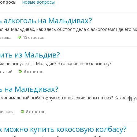
вопросы
новые вопросы
ь алкоголь на Мальдивах?
ал на Мальдивах, как здесь обстоят дела с алкоголем? Где его 
аташа
15 ответов
зить из Мальдив?
и не выпустят с Мальдив? Что запрещено к вывозу?
италий
6 ответов
ь на Мальдивах?
 минимальный выбор фруктов и высокие цены на них? Какие фру
истина
8 ответов
х можно купить кокосовую колбасу?