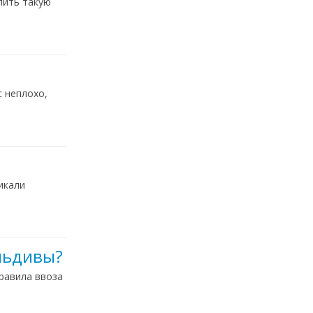
пить такую
с неплохо,
икали
альдивы?
правила ввоза