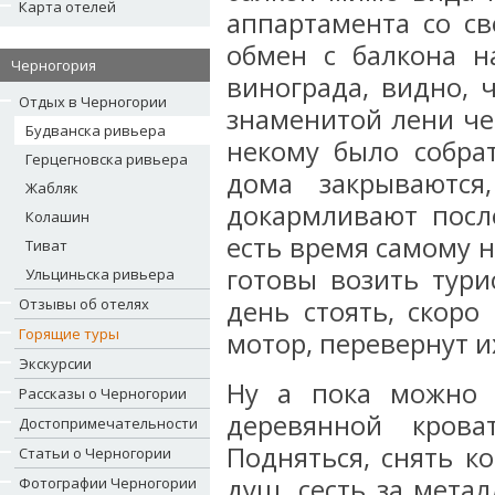
Карта отелей
аппартамента со све
обмен с балкона н
Черногория
винограда, видно, ч
Отдых в Черногории
знаменитой лени чер
Будванска ривьера
некому было собрат
Герцегновска ривьера
дома закрываются
Жабляк
докармливают после
Колашин
есть время самому н
Тиват
готовы возить тури
Ульциньска ривьера
Отзывы об отелях
день стоять, скоро
Горящие туры
мотор, перевернут их
Экскурсии
Ну а пока можно 
Рассказы о Черногории
деревянной крова
Достопримечательности
Подняться, снять ко
Статьи о Черногории
душ, сесть за мета
Фотографии Черногории