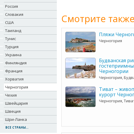
Россия
Словакия
Смотрите также
США
Таиланд
Пляжи Черног
Тунис
Черногория
Турция
Украина
Будванская ри
Финляндия
гостеприимны
Черногории
Франция
Черногория, Будв
Хорватия
Черногория
Тиват – живо
курорт Черно
Чехия
Черногория, Тива
Швейцария
Швеция
Шри-Ланка
ВСЕ СТРАНЫ...