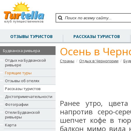
ОТЗЫВЫ ТУРИСТОВ
РАССКАЗЫ ТУРИСТОВ
Осень в Черн
Будванска ривьера
Отдых на Будванской
/
/
Страны
Отдых в Черногории
Буд
ривьере
Горящие туры
Отзывы об отелях
Рассказы туристов
Достопримечательности
Ранее утро, цвет
Фотографии
напротив серо-сер
Отели Будванской
ривьеры
шепчет кофе в тюрк
Карта
балкон мимо вида 