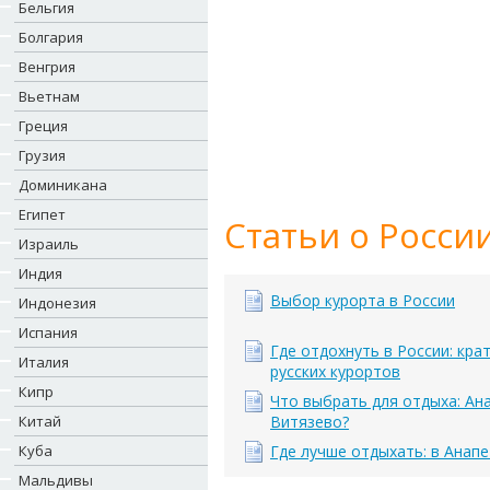
Бельгия
Болгария
Венгрия
Вьетнам
Греция
Грузия
Доминикана
Египет
Статьи о России
Израиль
Индия
Выбор курорта в России
Индонезия
Испания
Где отдохнуть в России: кра
Италия
русских курортов
Кипр
Что выбрать для отдыха: Ан
Китай
Витязево?
Куба
Где лучше отдыхать: в Анапе
Мальдивы