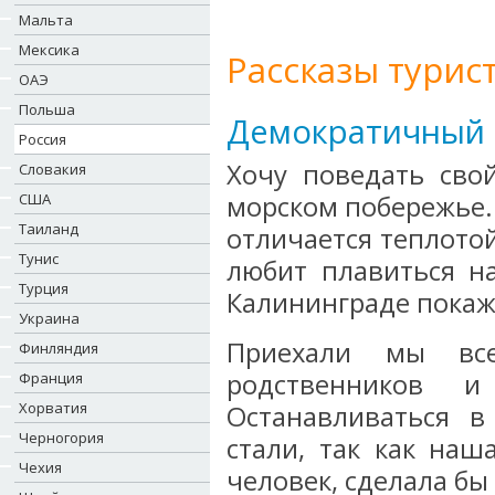
Мальта
Мексика
Рассказы турис
ОАЭ
Польша
Демократичный о
Россия
Хочу поведать сво
Словакия
США
морском побережье. 
Таиланд
отличается теплотой
Тунис
любит плавиться н
Турция
Калининграде покаж
Украина
Приехали мы вс
Финляндия
родственников и
Франция
Хорватия
Останавливаться 
Черногория
стали, так как наш
Чехия
человек, сделала б