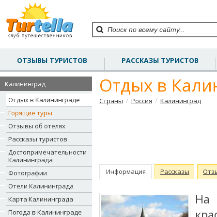
ОТЗЫВЫ ТУРИСТОВ
РАССКАЗЫ ТУРИСТОВ
Отдых в Кали
Калининград
Отдых в Калининграде
/
/
Страны
Россия
Калининград
Горящие туры
Отзывы об отелях
Рассказы туристов
Достопримечательности
Калининграда
Информация
Рассказы
Отз
Фотографии
Отели Калининграда
На
Карта Калининграда
кра
Погода в Калининграде