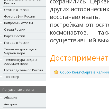
сохранились церкв
России
других исторически
Статьи о России
восстанавливать
Фотографии России
Вопросы и ответы
постройкам относят
Отели России
космонавтов, т
Карта России
осуществивший выхо
Погода в России
Температура воды в
Черном море
Достопримечат
Температура воды в
Азовском море
Путеводитель по России
Собор Кёнигсберга в Калини
Трансфер
Популярные страны
Абхазия
Австрия