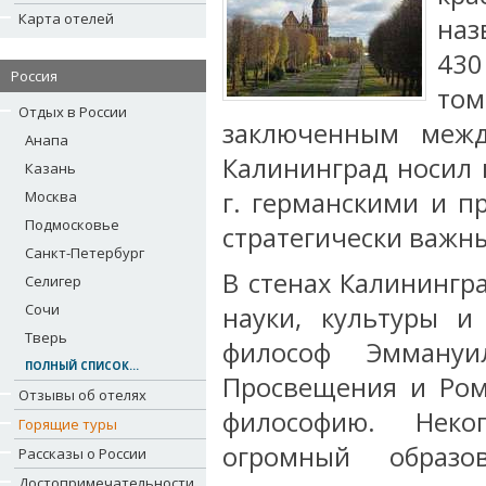
Карта отелей
на
430
Россия
том
Отдых в России
заключенным меж
Анапа
Калининград носил 
Казань
г. германскими и п
Москва
Подмосковье
стратегически важн
Санкт-Петербург
В стенах Калинингр
Селигер
Сочи
науки, культуры и
Тверь
философ Эмману
ПОЛНЫЙ СПИСОК...
Просвещения и Ром
Отзывы об отелях
философию. Неко
Горящие туры
огромный образ
Рассказы о России
Достопримечательности