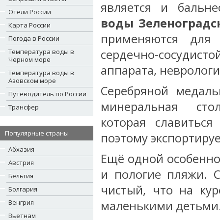
является и бальн
Отели России
воды Зеленоградс
Карта России
применяются для 
Погода в России
сердечно-сосуди
Температура воды в
Черном море
аппарата, неврологи
Температура воды в
Азовском море
Серебряной медаль
Путеводитель по России
минеральная стол
Трансфер
которая славитьс
Популярные страны
поэтому экспортируе
Абхазия
Ещё одной особенно
Австрия
и пологие пляжи. С
Бельгия
чистый, что на ку
Болгария
Венгрия
маленькими детьми
Вьетнам