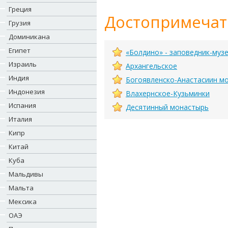
Греция
Достопримечат
Грузия
Доминикана
Египет
«Болдино» - заповедник-музе
Израиль
Архангельское
Индия
Богоявленско-Анастасиин м
Индонезия
Влахернское-Кузьминки
Испания
Десятинный монастырь
Италия
Кипр
Китай
Куба
Мальдивы
Мальта
Мексика
ОАЭ