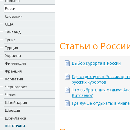
Польша
Россия
Словакия
США
Таиланд
Тунис
Статьи о России
Турция
Украина
Выбор курорта в России
Финляндия
Франция
Где отдохнуть в России: кра
Хорватия
русских курортов
Черногория
Что выбрать для отдыха: Ан
Чехия
Витязево?
Швейцария
Где лучше отдыхать: в Анапе
Швеция
Шри-Ланка
ВСЕ СТРАНЫ...