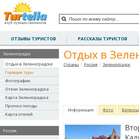
ОТЗЫВЫ ТУРИСТОВ
РАССКАЗЫ ТУРИСТОВ
Отдых в Зеле
Зеленоградск
Отдых в Зеленоградске
/
/
Страны
Россия
Зеленоградск
Горящие туры
Фотографии
Отели Зеленоградска
Карта Зеленоградска
Прогноз погоды
Информация
Фото
Вопрос
Карта отелей
Вт
Россия
Ка