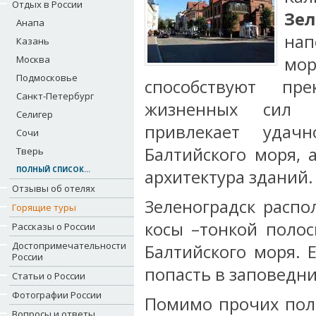
Отдых в России
Зел
Анапа
на
Казань
Москва
мо
Подмосковье
способствуют пр
Санкт-Петербург
жизненных сил о
Селигер
привлекает удач
Сочи
Балтийского моря, 
Тверь
ПОЛНЫЙ СПИСОК...
архитектура зданий.
Отзывы об отелях
Зеленоградск расп
Горящие туры
косы –тонкой поло
Рассказы о России
Достопримечательности
Балтийского моря. 
России
попасть в заповедни
Статьи о России
Фотографии России
Помимо прочих пол
Вопросы и ответы