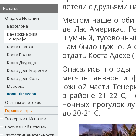
летели с друзьями н
Испания
Местом нашего обит
Отдых в Испании
Барселона
де Лас Америкас. Р
Канарские о-ва
шумный, тусовочный,
Тенерифе
нам было нужно. А 
Коста Бланка
отдать Коста Адехе 
Коста Брава
Коста Даурада
Опасались погоды 
Коста дель Маресме
месяцы январь и ф
Коста дель Соль
южной части Тенери
Майорка
в районе 21-22 С, 
ПОЛНЫЙ СПИСОК...
ночных прогулок лу
Отзывы об отелях
Горящие туры
до 20-21 С.
Экскурсии в Испании
Рассказы об Испании
Достопримечательности