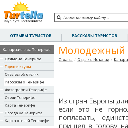
ОТЗЫВЫ ТУРИСТОВ
РАССКАЗЫ ТУРИСТОВ
Молодежный о
Канарские о-ва Тенерифе
Отдых на Тенерифе
/
/
Страны
Отдых в Испании
Канарс
Горящие туры
Отзывы об отелях
Рассказы о Тенерифе
Фотографии Тенерифе
Отели Тенерифе
Из стран Европы для
Карта Тенерифе
если это не горн
Погода на Тенерифе
поплавать, единс
Карта отелей Тенерифе
пришел в голову на