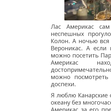
Лас Америкас сам
неспешных прогуло
Колон. А ночью вся
Вероникас. А если 
можно посетить Парк
Америкас на
достопримечательно
можно посмотреть
доспехи.
Я люблю Канарские 
океану без многочас
Америкас за его пр