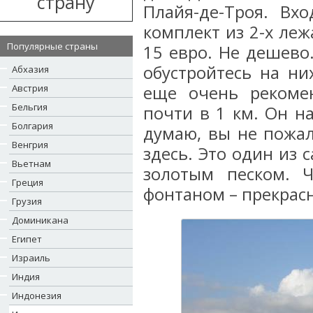
страну
Плайя-де-Троя. Вх
комплект из 2-х леж
Популярные страны
15 евро. Не дешево
обустройтесь на ни
Абхазия
Австрия
еще очень рекоме
Бельгия
почти в 1 км. Он н
Болгария
думаю, вы не пожал
Венгрия
здесь. Это один из
Вьетнам
золотым песком. 
Греция
фонтаном – прекрас
Грузия
Доминикана
Египет
Израиль
Индия
Индонезия