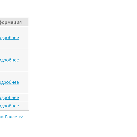
формация
одробнее
одробнее
одробнее
одробнее
одробнее
ли Галле >>