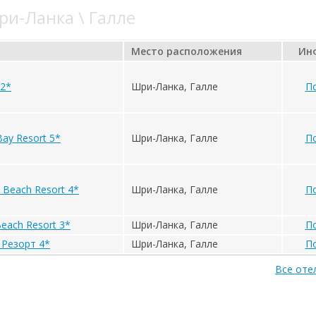
и-Ланка \ Галле
Место расположения
Ин
 2*
Шри-Ланка, Галле
П
ay Resort 5*
Шри-Ланка, Галле
П
 Beach Resort 4*
Шри-Ланка, Галле
П
each Resort 3*
Шри-Ланка, Галле
П
 Резорт 4*
Шри-Ланка, Галле
П
Все оте