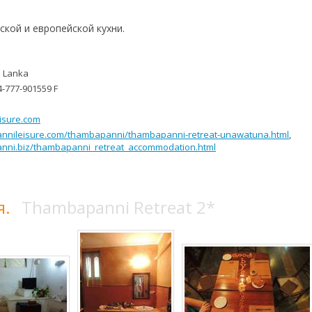
ской и европейской кухни.
i Lanka
4-777-901559 F
isure.com
nnileisure.com/thambapanni/thambapanni-retreat-unawatuna.html
,
nni.biz/thambapanni_retreat_accommodation.html
я.
Thambapanni Retreat 2*