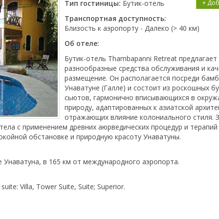
+ До
Тип гостиницы:
Бутик-отель
Транспортная доступность:
Близость к аэропорту - Далеко (> 40 км)
Об отеле:
Бутик-отель Thambapanni Retreat предлагает
разнообразные средства обслуживания и ка
размещение. Он располагается посреди бам
Унаватуне (Галле) и состоит из роскошных бу
сьютов, гармонично вписывающихся в окру
природу, адаптированных к азиатской архите
отражающих влияние колониального стиля. 
тела с применением древних аюрведических процедур и терапий 
покойной обстановке и природную красоту Унаватуны.
 Унаватуна, в 165 км от международного аэропорта.
te: Villa, Tower Suite, Suite; Superior.