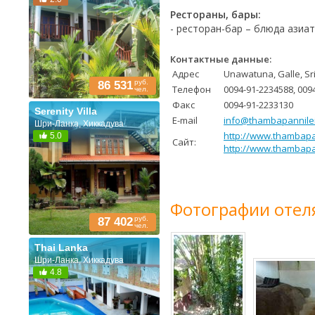
Рестораны, бары:
- ресторан-бар – блюда азиат
Контактные данные:
Адрес
Unawatuna, Galle, Sr
руб.
86 531
Телефон
0094-91-2234588, 009
чел.
Факс
0094-91-2233130
Serenity Villa
E-mail
info@thambapannile
Шри-Ланка, Хиккадува
http://www.thambapa
5.0
Сайт:
http://www.thambapa
Фотографии отел
руб.
87 402
чел.
Thai Lanka
Шри-Ланка, Хиккадува
4.8