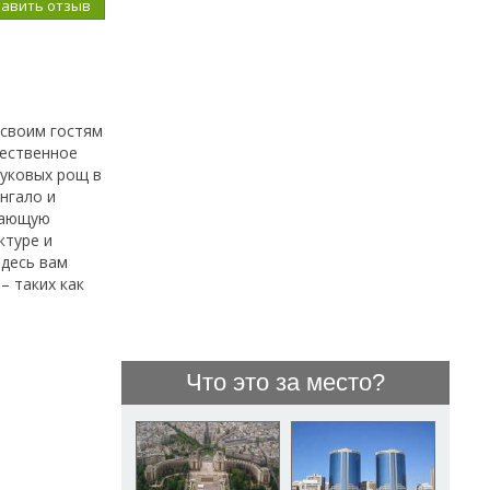
бавить отзыв
 своим гостям
чественное
буковых рощ в
нгало и
жающую
ктуре и
Здесь вам
– таких как
Что это за место?