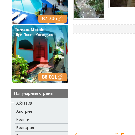
руб.
87 706
чел.
Tamara Motels
Шри-Ланка, Хиккадува
руб.
88 011
чел.
Популярные страны
Абхазия
Австрия
Бельгия
Болгария