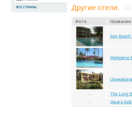
Другие отели.
Шр
ВСЕ СТРАНЫ...
Фото
Название
Bay Beach
Weligama B
Unawatuna
The Long B
-
Джага Бей
-