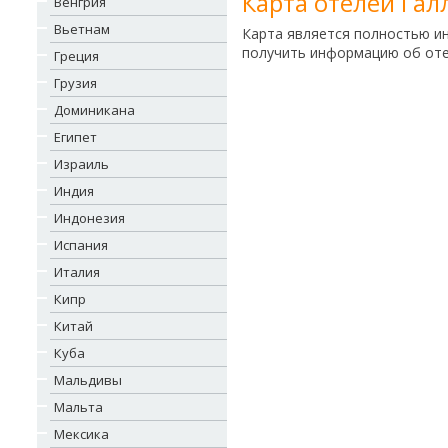
Карта отелей Гал
Венгрия
Вьетнам
Карта является полностью и
получить информацию об отел
Греция
Грузия
Доминикана
Египет
Израиль
Индия
Индонезия
Испания
Италия
Кипр
Китай
Куба
Мальдивы
Мальта
Мексика