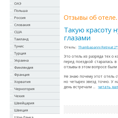
ОАЭ
Польша
Отзывы об отеле.
Россия
Словакия
Такую красоту 
США
глазами
Таиланд
Тунис
Отель:
Thambapanni Retreat 2*
Турция
Это отель из разряда тех о к
Украина
перед поездкой старалась в
отзывы в этом вопросе были п
Финляндия
Франция
Не знаю почему этот отель с
но четырех звезд точно. У 
Хорватия
день встречали ...
читать да
Черногория
Чехия
Швейцария
Швеция
Шри-Ланка