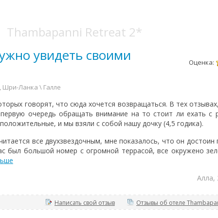
Thambapanni Retreat 2*
нужно увидеть своими
Оценка:
, Шри-Ланка \ Галле
оторых говорят, что сюда хочется возвращаться. В тех отзывах
 первую очередь обращать внимание на то стоит ли ехать с 
оложительные, и мы взяли с собой нашу дочку (4,5 годика).
читается все двухзвездочным, мне показалось, что он достоин п
нас был большой номер с огромной террасой, все окружено зе
льше
Алла,
Написать свой отзыв
Отзывы об отеле Thambapann