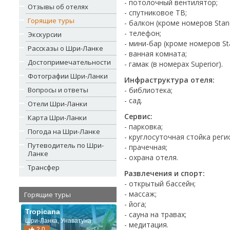
- потолочный вентилятор;
Отзывы об отелях
- спутниковое ТВ;
Горящие туры
- балкон (кроме номеров Stan
- телефон;
Экскурсии
- мини-бар (кроме номеров St
Рассказы о Шри-Ланке
- ванная комната;
Достопримечательности
- гамак (в номерах Superior).
Фотографии Шри-Ланки
Инфраструктура отеля:
Вопросы и ответы
- библиотека;
- сад.
Отели Шри-Ланки
Сервис:
Карта Шри-Ланки
- парковка;
Погода на Шри-Ланке
- круглосуточная стойка реги
Путеводитель по Шри-
- прачечная;
Ланке
- охрана отеля.
Трансфер
Развлечения и спорт:
- открытый бассейн;
- массаж;
Горящие туры
- йога;
Tropicana
- сауна на травах;
Шри-Ланка, Унаватуна
- медитация.
2.0