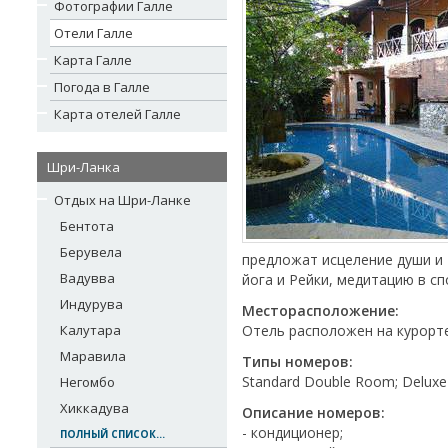
Фотографии Галле
Отели Галле
Карта Галле
Погода в Галле
Карта отелей Галле
Шри-Ланка
Отдых на Шри-Ланке
Бентота
Берувела
предложат исцеление души и 
Вадувва
йога и Рейки, медитацию в с
Индурува
Месторасположение:
Калутара
Отель расположен на курорте
Маравила
Типы номеров:
Standard Double Room; Deluxe sui
Негомбо
Хиккадува
Описание номеров:
- кондиционер;
ПОЛНЫЙ СПИСОК...