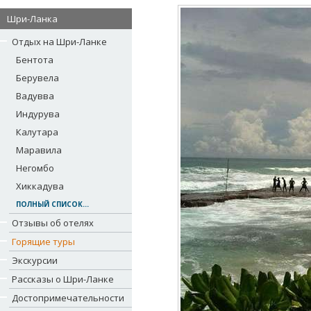
Шри-Ланка
Отдых на Шри-Ланке
Бентота
Берувела
Вадувва
Индурува
Калутара
Маравила
Негомбо
Хиккадува
ПОЛНЫЙ СПИСОК...
Отзывы об отелях
Горящие туры
Экскурсии
Рассказы о Шри-Ланке
Достопримечательности