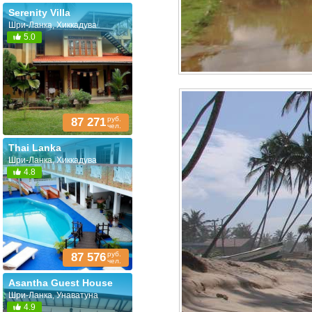
Serenity Villa
Шри-Ланка, Хиккадува
5.0
руб.
87 271
чел.
Thai Lanka
Шри-Ланка, Хиккадува
4.8
руб.
87 576
чел.
Asantha Guest House
Шри-Ланка, Унаватуна
4.9