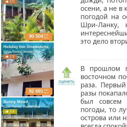
дожди, пото
2.0
осени, а не в
погодой на о
Шри-Ланку, 
интереснейши
руб.
90 504
чел.
это дело втор
Holiday Inn Unawatuna
Шри-Ланка, Унаватуна
2.9
В прошлом г
восточном по
оценить
раза. Первый
руб.
92 691
разы покапало
чел.
был совсем 
Sunny Mood
Шри-Ланка, Унаватуна
погоды, то л
3.8
острова или н
всегда спокой