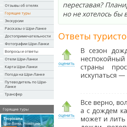
переставая? Плани
Отзывы об отелях
но не хотелось бы 
Горящие туры
Экскурсии
Рассказы о Шри-Ланке
Ответы туристо
Достопримечательности
Фотографии Шри-Ланки
В сезон дож
Вопросы и ответы
неспокойный
Отели Шри-Ланки
оценить
страны про
Карта Шри-Ланки
искупаться —
Погода на Шри-Ланке
Путеводитель по Шри-
Ланке
Трансфер
Все верно, в
а с дождем ка
Горящие туры
оценить
может и лить
Tropicana
Шри-Ланка, Унаватуна