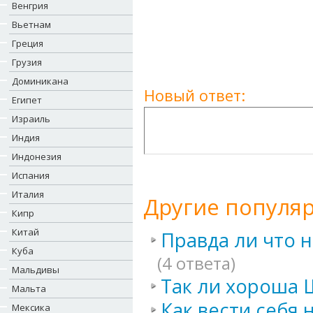
Венгрия
Вьетнам
Греция
Грузия
Доминикана
Новый ответ:
Египет
Израиль
Индия
Индонезия
Испания
Италия
Другие популя
Кипр
Китай
Правда ли что 
Куба
(4 ответа)
Мальдивы
Так ли хороша 
Мальта
Как вести себя
Мексика