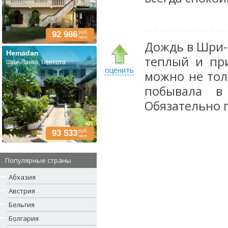
руб.
92 986
чел.
Дождь в Шри-
Hemadan
теплый и пр
Шри-Ланка, Бентота
оценить
можно не тол
побывала в
Обязательно п
руб.
93 533
чел.
Популярные страны
Абхазия
Австрия
Бельгия
Болгария