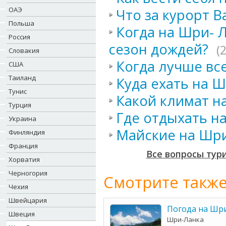
ОАЭ
Что за курорт В
Польша
Когда на Шри- 
Россия
сезон дождей?
(
Словакия
Когда лучше вс
США
Таиланд
Куда ехать на Ш
Тунис
Какой климат н
Турция
Где отдыхать н
Украина
Майские на Шри
Финляндия
Франция
Все вопросы тур
Хорватия
Черногория
Смотрите также
Чехия
Швейцария
Погода на Шр
Швеция
Шри-Ланка