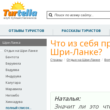
ОТЗЫВЫ ТУРИСТОВ
РАССКАЗЫ ТУРИСТОВ
Что из себя п
Шри-Ланка
Шри-Ланке?
Отдых на Шри-Ланке
Бентота
/
/
Страны
Отдых на Шри-Ланке
Воп
Берувела
Вадувва
Индурува
Калутара
Маравила
Негомбо
Наталья:
Хиккадува
Значит ли это ч
ПОЛНЫЙ СПИСОК...