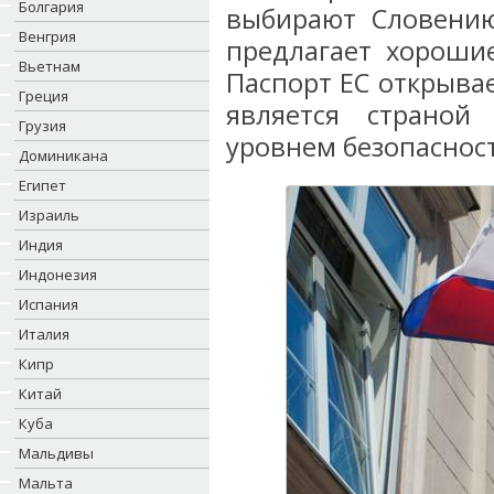
Болгария
выбирают Словению
Венгрия
предлагает хороши
Вьетнам
Паспорт ЕС открыва
Греция
является страной
Грузия
уровнем безопаснос
Доминикана
Египет
Израиль
Индия
Индонезия
Испания
Италия
Кипр
Китай
Куба
Мальдивы
Мальта