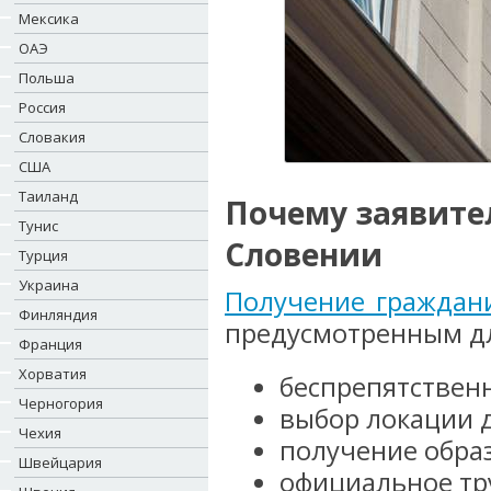
Мексика
ОАЭ
Польша
Россия
Словакия
США
Таиланд
Почему заявите
Тунис
Словении
Турция
Украина
Получение граждан
Финляндия
предусмотренным дл
Франция
Хорватия
беспрепятствен
Черногория
выбор локации 
Чехия
получение обра
Швейцария
официальное тр