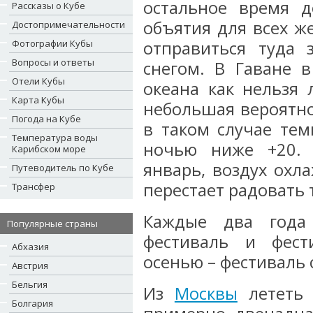
остальное время д
Рассказы о Кубе
объятия для всех ж
Достопримечательности
Фотографии Кубы
отправиться туда 
Вопросы и ответы
снегом. В Гаване 
Отели Кубы
океана как нельзя 
Карта Кубы
небольшая вероятно
Погода на Кубе
в таком случае тем
Температура воды
ночью ниже +20. 
Карибском море
январь, воздух охл
Путеводитель по Кубе
перестает радовать
Трансфер
Каждые два года
Популярные страны
фестиваль и фест
Абхазия
осенью – фестиваль
Австрия
Бельгия
Из
Москвы
лететь 
Болгария