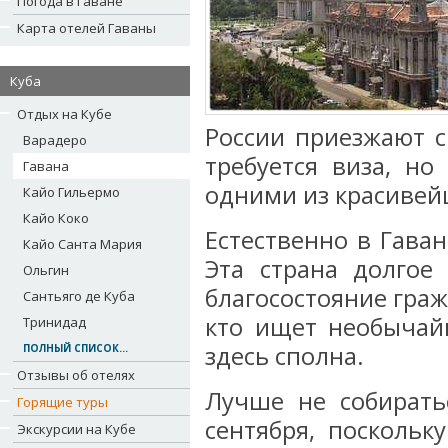
Погода в Гаване
Карта отелей Гаваны
Куба
Отдых на Кубе
России приезжают с
Варадеро
требуется виза, но
Гавана
одними из красивей
Кайо Гильермо
Кайо Коко
Естественно в Гаван
Кайо Санта Мария
Эта страна долгое
Ольгин
благосостояние граж
Сантьяго де Куба
кто ищет необычайн
Тринидад
здесь сполна.
ПОЛНЫЙ СПИСОК...
Отзывы об отелях
Лучше не собирать
Горящие туры
сентября, поскольк
Экскурсии на Кубе