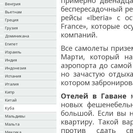
примерно двенадца
Венгрия
беспересадочный рей
Вьетнам
рейсы «Iberia» с о
Греция
France», которые о
Грузия
компаний.
Доминикана
Египет
Все самолеты призе
Израиль
Марти, который на
Индия
аэропорта до самой
Индонезия
но зачастую отдых
Испания
котором заброниров
Италия
Кипр
Отелей в Гаване
м
Китай
новых фешенебельн
Куба
большой. Если вы н
Мальдивы
квартиру. Такой ва
Мальта
против сдать с
Мексика