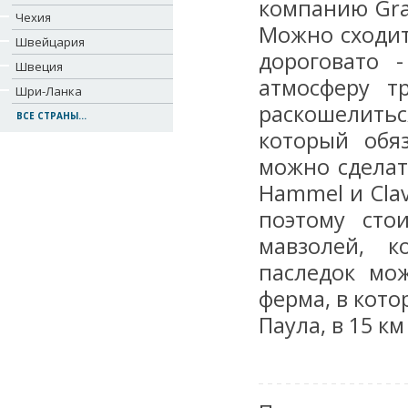
компанию Gra
Чехия
Можно сходит 
Швейцария
дороговато 
Швеция
атмосферу т
Шри-Ланка
раскошелитьс
ВСЕ СТРАНЫ...
который обя
можно сделать
Hammel и Clav
поэтому сто
мавзолей, к
паследок мож
ферма, в кото
Паула, в 15 км