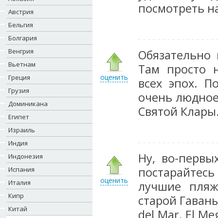
посмотреть на
Австрия
Бельгия
Болгария
Венгрия
Обязательно 
Вьетнам
Там просто н
оценить
Греция
всех эпох. 
Грузия
очень людное
Доминикана
Святой Клары
Египет
Израиль
Индия
Ну, во-первы
Индонезия
постарайтесь
Испания
оценить
Италия
лучшие пляж
Кипр
старой Гаваны
Китай
del Mar, El M