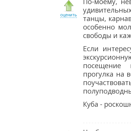
По-моему, не
удивительны
оценить
танцы, карна
особенно мол
свободы и каж
Если интерес
экскурсионну
посещение к
прогулка на 
поучаствова
полуподводны
Куба - роскош