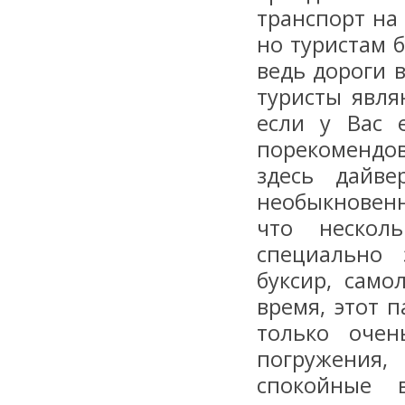
транспорт на
но туристам б
ведь дороги 
туристы явля
если у Вас 
порекомендов
здесь дайв
необыкновен
что нескол
специально 
буксир, само
время, этот 
только очен
погружения,
спокойные 