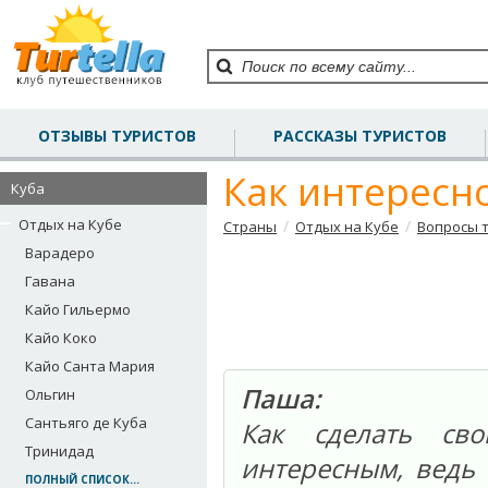
ОТЗЫВЫ ТУРИСТОВ
РАССКАЗЫ ТУРИСТОВ
Как интересн
Куба
Отдых на Кубе
/
/
Страны
Отдых на Кубе
Вопросы 
Варадеро
Гавана
Кайо Гильермо
Кайо Коко
Кайо Санта Мария
Паша:
Ольгин
Сантьяго де Куба
Как сделать св
Тринидад
интересным, ведь 
ПОЛНЫЙ СПИСОК...