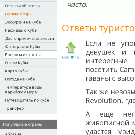
часто.
Отзывы об отелях
Горящие туры
Экскурсии на Кубе
Ответы туристо
Рассказы о Кубе
Достопримечательности
Если не упо
Фотографии Кубы
девушек и 
Вопросы и ответы
оценить
интересные
Отели Кубы
посетить Cam
Карта Кубы
гаваны с высо
Погода на Кубе
Температура воды
Так же невозм
Карибском море
Revolution, гд
Путеводитель по Кубе
Трансфер
А еще непр
живописной м
Популярные страны
удастся уви
Абхазия