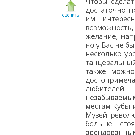
Чтобы сдела
достаточно п
оценить
им интерес
возможность,
желание, нап
но у Вас не б
несколько ур
танцевальны
также можно
достопримеч
любителей 
незабываемы
местам Кубы 
Музей револю
больше стоя
арендованны