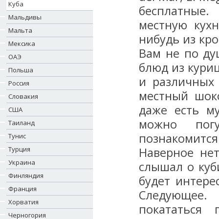
Куба
бесплатные.
Мальдивы
местную кухн
Мальта
нибудь из кр
Мексика
Вам не по ду
ОАЭ
блюд из кури
Польша
и различных 
Россия
местный шоко
Словакия
даже есть м
США
можно погу
Таиланд
познакомится
Тунис
Турция
Наверное нет
Украина
слышал о куб
Финляндия
будет интере
Франция
Следующее.
Хорватия
покататься 
Черногория