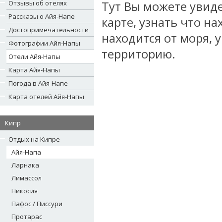
Отзывы об отелях
Тут Вы можете увиде
Рассказы о Айя-Напе
карте, узнать что на
Достопримечательности
находится от моря,
Фотографии Айя-Напы
территорию.
Отели Айя-Напы
Карта Айя-Напы
Погода в Айя-Напе
Карта отелей Айя-Напы
Кипр
Отдых на Кипре
Айя-Напа
Ларнака
Лимассол
Никосия
Пафос / Писсури
Протарас