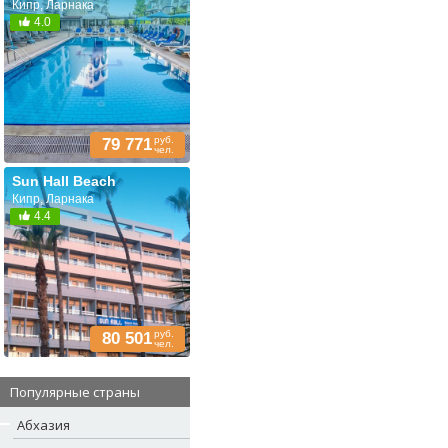
Кипр, Ларнака
4.0
руб.
79 771
чел.
Sun Hall Beach
Кипр, Ларнака
4.4
руб.
80 501
чел.
Популярные страны
Абхазия