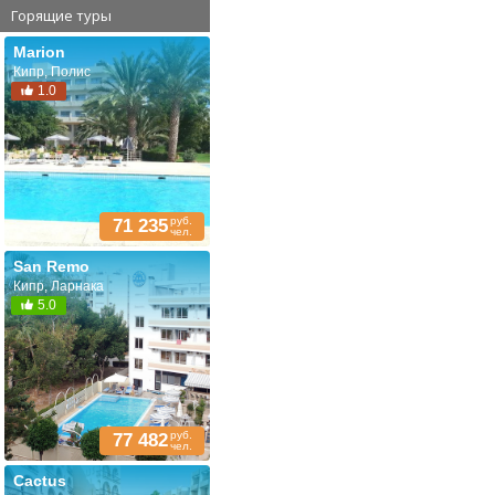
Горящие туры
Marion
Кипр, Полис
1.0
руб.
71 235
чел.
San Remo
Кипр, Ларнака
5.0
руб.
77 482
чел.
Cactus