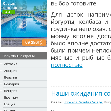
выбор готовите.
Cactus
Кипр, Ларнака
4.0
Для деток наприм
йогурты, колбаса и
грудинка неплохая, 
моему вполне дост
было вполне достат
руб.
69 286
чел.
были причем неплох
Популярные страны
мясные и рыбные бл
полностью
Абхазия
Австрия
Бельгия
Болгария
Венгрия
Наши ожидания со
Вьетнам
Отель:
Tsokkos Paradise Village
, Кип
Греция
Грузия