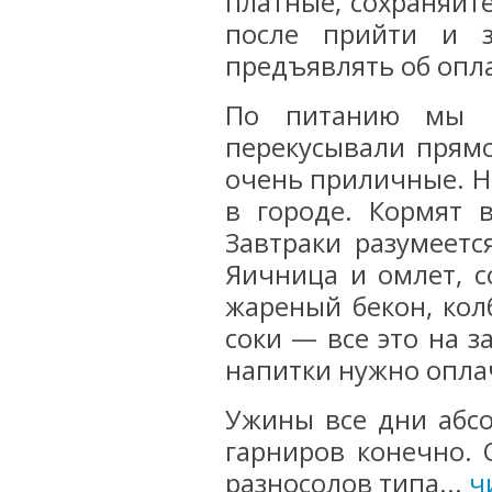
платные, сохраняйте
после прийти и з
предъявлять об опла
По питанию мы 
перекусывали прямо
очень приличные. Н
в городе. Кормят 
Завтраки разумеетс
Яичница и омлет, с
жареный бекон, колб
соки — все это на з
напитки нужно опла
Ужины все дни абсо
гарниров конечно. 
разносолов типа...
ч