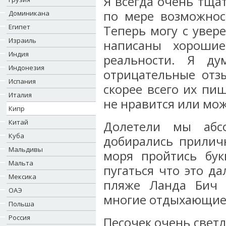
Я всегда очень тща
по мере возможнос
Доминикана
Египет
Теперь могу с увере
Израиль
написаны хорошие
Индия
реальности. Я д
Индонезия
отрицательные отз
Испания
скорее всего их пи
Италия
не нравится или мож
Кипр
Китай
Долетели мы абс
Куба
добирались прилич
Мальдивы
моря пройтись бук
Мальта
пугаться что это д
Мексика
пляже Ланда Бич 
ОАЭ
многие отдыхающие 
Польша
Россия
Песочек очень светл