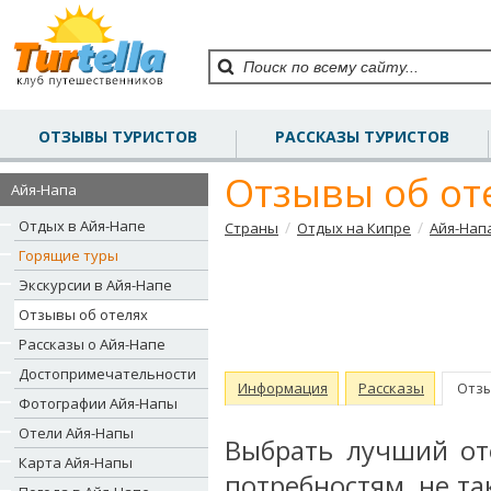
ОТЗЫВЫ ТУРИСТОВ
РАССКАЗЫ ТУРИСТОВ
Отзывы об от
Айя-Напа
Отдых в Айя-Напе
/
/
Страны
Отдых на Кипре
Айя-Нап
Горящие туры
Экскурсии в Айя-Напе
Отзывы об отелях
Рассказы о Айя-Напе
Достопримечательности
Информация
Рассказы
Отз
Фотографии Айя-Напы
Отели Айя-Напы
Выбрать лучший от
Карта Айя-Напы
потребностям, не та