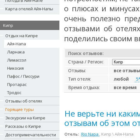
Погода в Айя-Напе
о плюсах и минусах
Карта отелей Айя-Напы
очень полезно пре
Кипр
отзывами об отеля
Отдых на Кипре
поделились своим в
Айя-Напа
Ларнака
Поиск отзывов:
Лимассол
Страна / Регион:
Никосия
Отзывы:
все отзывы
Пафос / Писсури
Тип отеля:
любой
5
Протарас
Время отдыха:
все время
Тродос
Отзывы об отелях
Горящие туры
Не верьте ни как
Экскурсии на Кипре
отзывам об этом от
Рассказы о Кипре
Отель:
Rio Napa
, Кипр \ Айя-Напа
Достопримечательности