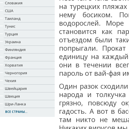
Словакия
на турецких пляжах
США
нему босиком. По
Таиланд
водорослей. Море
Тунис
становится как па
Турция
отъездом были так
Украина
попрыгали. Прокат
Финляндия
единицу на каждый
Франция
они в течении все
Хорватия
пароль от вай-фая и
Черногория
Чехия
Один разок сходили
Швейцария
народа и толкучка
Швеция
грязно, повсюду о
Шри-Ланка
гадость. А вот в ба
ВСЕ СТРАНЫ...
там никто не меш
Никаких вирусов мы 