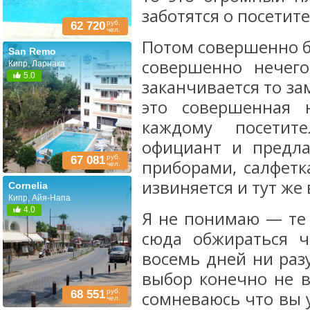
заботятся о посетите
руб.
62 720
чел.
Потом совершенно б
San Remo
совершенно нечего
Кипр, Ларнака
5.0
заканчивается то за
это совершенная 
каждому посетит
официант и предла
руб.
67 081
приборами, салфетк
чел.
извиняется и тут же 
Cornelia
Кипр, Айя-Напа
4.0
Я не понимаю — те 
сюда обжираться 
восемь дней ни раз
выбор конечно не в
руб.
68 551
сомневаюсь что вы 
чел.