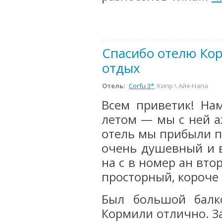
Спасибо отелю Кор
отдых
Отель:
Corfu 3*
, Кипр \ Айя-Напа
Всем приветик! На
летом — мы с ней а
отель мы прибыли п
очень душевный и 
на с в номер ан вто
просторный, короче 
Был большой балк
Кормили отлично. За