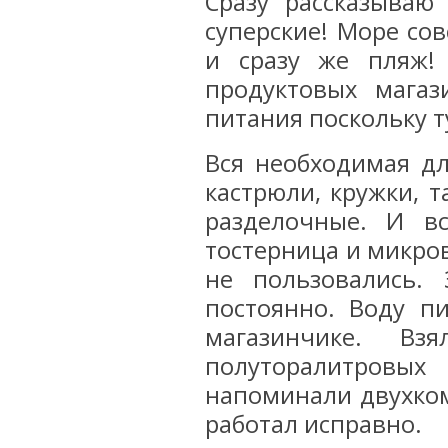
Сразу рассказываю
суперские! Море со
и сразу же пляж!
продуктовых магаз
питания поскольку т
Вся необходимая дл
кастрюли, кружки, т
разделочные. И в
тостерница и микро
не пользовались.
постоянно. Воду п
магазинчике. В
полуторалитровы
напоминали двухком
работал исправно.