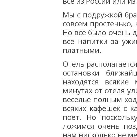
все из России или и
Мы с подружкой бра
совсем простенько,
Но все было очень д
все напитки за уж
платными.
Отель располагается
остановки ближай
находятся всякие
минутах от отеля у
веселье полным ход
всяких кафешек с к
поет. Но посколь
ложимся очень позд
нам нисколько не м