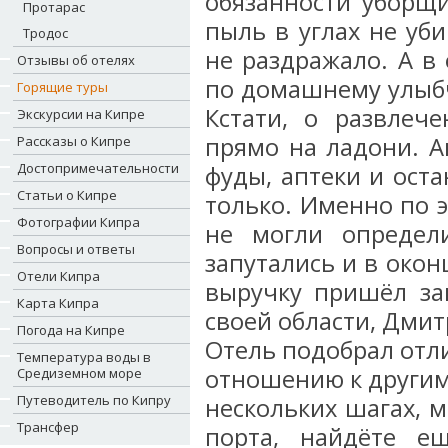
обязанности уборщи
Протарас
пыль в углах не уби
Тродос
не раздражало. А в
Отзывы об отелях
по домашнему улыбч
Горящие туры
Кстати, о развлеч
Экскурсии на Кипре
прямо на ладони. Ак
Рассказы о Кипре
Достопримечательности
фуды, аптеки и оста
Статьи о Кипре
только. Именно по 
Фотографии Кипра
не могли определи
Вопросы и ответы
запутались и в окон
Отели Кипра
выручку пришёл за
Карта Кипра
своей области, Дмит
Погода на Кипре
Отель подобрал отли
Температура воды в
отношению к другим 
Средиземном море
Путеводитель по Кипру
нескольких шагах, м
Трансфер
порта, найдёте 