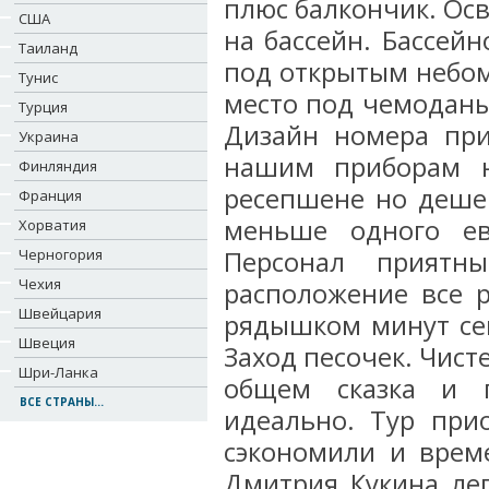
плюс балкончик. Осв
США
на бассейн. Бассейн
Таиланд
под открытым небом
Тунис
место под чемоданы
Турция
Дизайн номера при
Украина
нашим приборам н
Финляндия
ресепшене но дешев
Франция
меньше одного ев
Хорватия
Черногория
Персонал приятн
Чехия
расположение все 
Швейцария
рядышком минут се
Швеция
Заход песочек. Чист
Шри-Ланка
общем сказка и п
ВСЕ СТРАНЫ...
идеально. Тур при
сэкономили и врем
Дмитрия Кукина лег