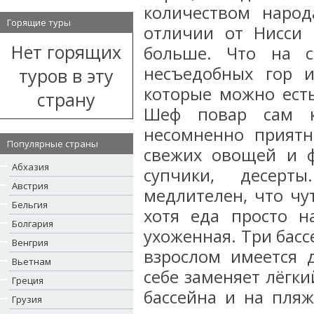
количеством народ
Горящие туры
отличии от Нисси 
Нет горящих
больше. Что на с
несъедобных гор 
туров в эту
которые можно есть
страну
Шеф повар сам к
несомненно приятн
Популярные страны
свежих овощей и фр
Абхазия
супчики, десерт
Австрия
медлителен, что чу
Бельгия
хотя еда просто н
Болгария
ухоженная. Три бас
Венгрия
взрослом имеется д
Вьетнам
себе заменяет лёгки
Греция
бассейна и на пляж
Грузия