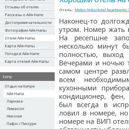
Отзывы об отелях
Отель:
Melpo Antia Hotel Apartments 
Рассказы о Айя-Напе
Наконец-то долгож
Достопримечательности
утром. Номер жать 
Фотографии Айя-Напы
На ресепшне запо
Отели Айя-Напы
несколько минут б
Карта Айя-Напы
полностью, выход 
Погода в Айя-Напе
Вечерами и ночью т
Карта отелей Айя-Напы
самом центре развл
Кипр
всем необходимы
кухонными прибор
Отдых на Кипре
Айя-Напа
кондиционер, фен,
Ларнака
был всегда в испр
Лимассол
ловил в номере, но
Никосия
номере на ВИП отель
Пафос / Писсури