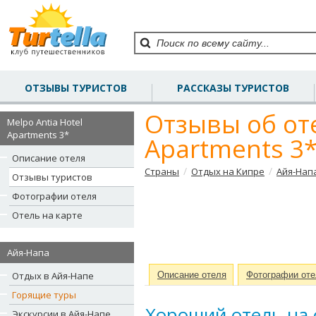
ОТЗЫВЫ ТУРИСТОВ
РАССКАЗЫ ТУРИСТОВ
Отзывы об оте
Melpo Antia Hotel
Apartments 3*
Apartments 3
Описание отеля
/
/
Страны
Отдых на Кипре
Айя-Нап
Отзывы туристов
Фотографии отеля
Отель на карте
Айя-Напа
Отдых в Айя-Напе
Описание отеля
Фотографии оте
Горящие туры
Хороший отель на 
Экскурсии в Айя-Напе