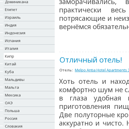
заморачивались,
Доминикана
практически вес
Египет
потрясающие и неиз
Израиль
вернёмся обязательн
Индия
Индонезия
Испания
Италия
Кипр
Отличный отель!
Китай
Отель:
Melpo Antia Hotel Apartments 
Куба
Хоть отель и нахо
Мальдивы
Мальта
комфортно шум не с
Мексика
в глаза удобная 
ОАЭ
приготовления пищ
Польша
Две полуторные кров
Россия
аккуратно и чисто.
Словакия