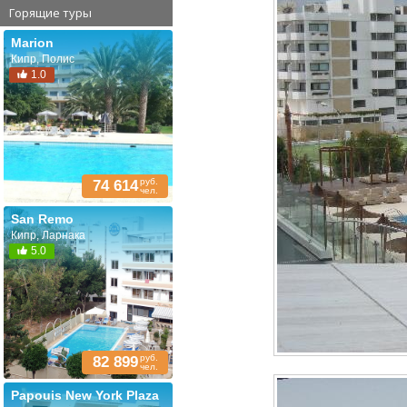
Горящие туры
Marion
Кипр, Полис
1.0
руб.
74 614
чел.
San Remo
Кипр, Ларнака
5.0
руб.
82 899
чел.
Papouis New York Plaza