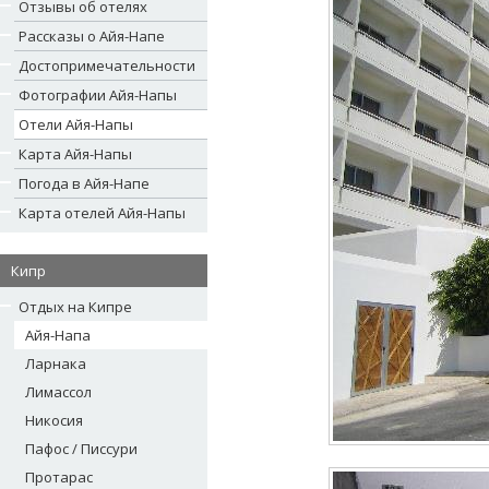
Отзывы об отелях
Рассказы о Айя-Напе
Достопримечательности
Фотографии Айя-Напы
Отели Айя-Напы
Карта Айя-Напы
Погода в Айя-Напе
Карта отелей Айя-Напы
Кипр
Отдых на Кипре
Айя-Напа
Ларнака
Лимассол
Никосия
Пафос / Писсури
Протарас