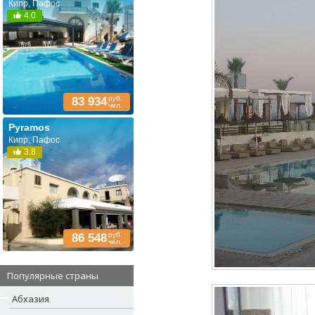
Кипр, Пафос
4.0
руб.
83 934
чел.
Pyramos
Кипр, Пафос
3.8
руб.
86 548
чел.
Популярные страны
Абхазия