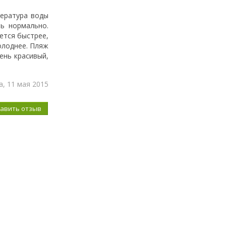
пература воды
ть нормально.
ется быстрее,
олоднее. Пляж
ень красивый,
а, 11 мая 2015
бавить отзыв