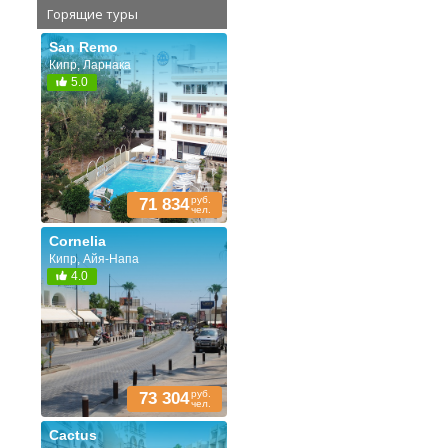
Горящие туры
San Remo
Кипр, Ларнака
5.0
руб.
71 834
чел.
Cornelia
Кипр, Айя-Напа
4.0
руб.
73 304
чел.
Cactus