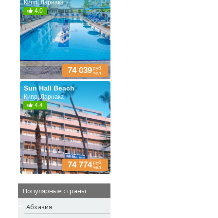
Кипр, Ларнака
4.0
руб.
74 039
чел.
Sun Hall Beach
Кипр, Ларнака
4.4
руб.
74 774
чел.
Популярные страны
Абхазия