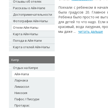
Отзывы об отелях
Поехали с ребенком в начал
Рассказы о Айя-Напе
была градусов 20. Главное
Достопримечательности
Ребенка было просто не выта
Фотографии Айя-Напы
для детей то что надо. Если
красивый, вода лазурная, пр
Отели Айя-Напы
мы даже ...
читать дальше
Карта Айя-Напы
Погода в Айя-Напе
Карта отелей Айя-Напы
Кипр
Отдых на Кипре
Айя-Напа
Ларнака
Лимассол
Никосия
Пафос / Писсури
Протарас