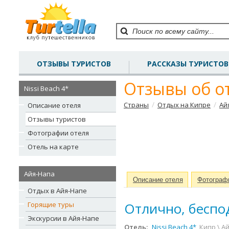
ОТЗЫВЫ ТУРИСТОВ
РАССКАЗЫ ТУРИСТОВ
Отзывы об от
Nissi Beach 4*
/
/
Страны
Отдых на Кипре
Ай
Описание отеля
Отзывы туристов
Фотографии отеля
Отель на карте
Айя-Напа
Описание отеля
Фотограф
Отдых в Айя-Напе
Отлично, бесп
Горящие туры
Экскурсии в Айя-Напе
Отель:
Nissi Beach 4*
, Кипр \ 