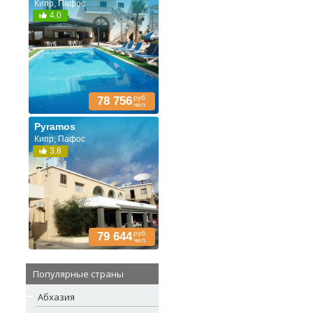
Кипр, Пафос
4.0
руб.
78 756
чел.
Pyramos
Кипр, Пафос
3.8
руб.
79 644
чел.
Популярные страны
Абхазия