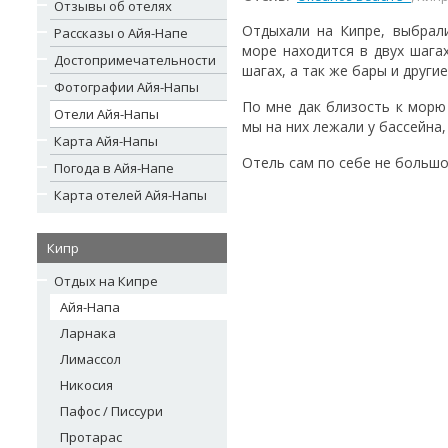
Отзывы об отелях
Отдыхали на Кипре, выбрал
Рассказы о Айя-Напе
море находится в двух шага
Достопримечательности
шагах, а так же бары и други
Фотографии Айя-Напы
По мне дак близость к морю
Отели Айя-Напы
мы на них лежали у бассейна,
Карта Айя-Напы
Отель сам по себе не большой
Погода в Айя-Напе
Карта отелей Айя-Напы
Кипр
Отдых на Кипре
Айя-Напа
Ларнака
Лимассол
Никосия
Пафос / Писсури
Протарас