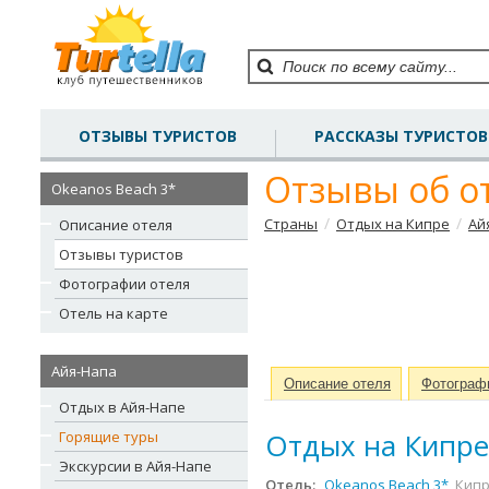
ОТЗЫВЫ ТУРИСТОВ
РАССКАЗЫ ТУРИСТОВ
Отзывы об от
Okeanos Beach 3*
/
/
Страны
Отдых на Кипре
Ай
Описание отеля
Отзывы туристов
Фотографии отеля
Отель на карте
Айя-Напа
Описание отеля
Фотограф
Отдых в Айя-Напе
Отдых на Кипре
Горящие туры
Экскурсии в Айя-Напе
Отель:
Okeanos Beach 3*
, Кип