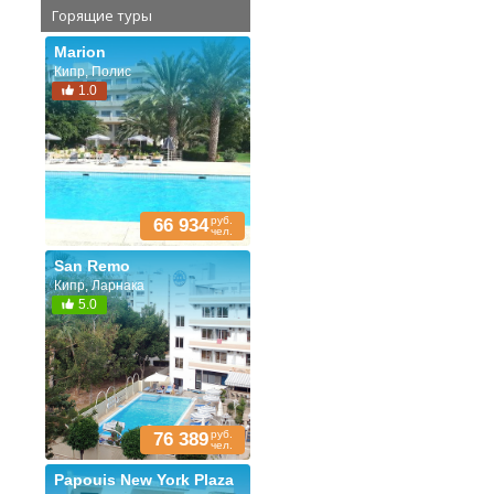
Горящие туры
Marion
Кипр, Полис
1.0
руб.
66 934
чел.
San Remo
Кипр, Ларнака
5.0
руб.
76 389
чел.
Papouis New York Plaza