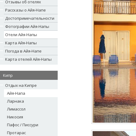
Отзывы об отелях
Рассказы о Айя-Напе
Достопримечательности
Фотографии Айя-Напы
Отели Айя-Напы
Карта Айя-Напы
Погода в Айя-Напе
Карта отелей Айя-Напы
Кипр
Отдых на Кипре
Айя-Напа
Ларнака
Лимассол
Никосия
Пафос / Писсури
Протарас