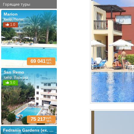
Горящие туры
Marion
Кипр, Полис
1.0
руб.
69 041
чел.
San Remo
Кипр, Ларнака
5.0
руб.
75 217
чел.
Fedrania Gardens (ex. Fedrania; Fedra)