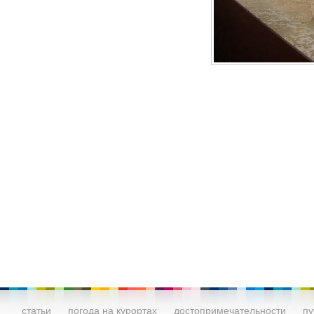
статьи
погода на курортах
достопримечательности
пу