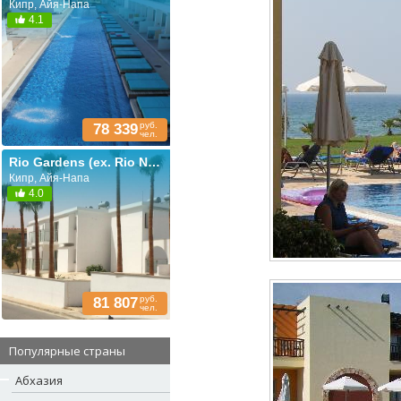
Кипр, Айя-Напа
4.1
руб.
78 339
чел.
Rio Gardens (ex. Rio Napa Apartments)
Кипр, Айя-Напа
4.0
руб.
81 807
чел.
Популярные страны
Абхазия