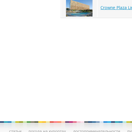
Crowne Plaza Li
статьи
погода на курортах
достопримечательности
пу