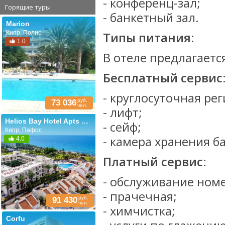
- конференц-зал;
Горящие туры
- банкетный зал.
Marion
Кипр, Полис
Типы питания:
1.0
В отеле предлагаетс
Бесплатный сервис
- круглосуточная ре
руб.
73 036
чел.
- лифт;
Helios Bay Hotel Apts & Villas
- сейф;
Кипр, Пафос
- камера хранения б
4.0
Платный сервис:
- обслуживание ном
- прачечная;
руб.
91 430
чел.
- химчистка;
Corfu