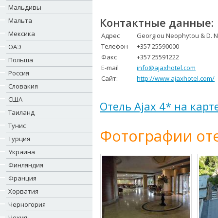
Мальдивы
Контактные данные:
Мальта
Мексика
Адрес
Georgiou Neophytou & D. Ni
Телефон
+357 25590000
ОАЭ
Факс
+357 25591222
Польша
E-mail
info@ajaxhotel.com
Россия
Сайт:
http://www.ajaxhotel.com/
Словакия
США
Отель Ajax 4* на карт
Таиланд
Тунис
Фотографии оте
Турция
Украина
Финляндия
Франция
Хорватия
Черногория
Чехия