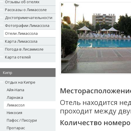
Отзывы об отелях
Рассказы о Лимассоле
Достопримечательности
Фотографии Лимассола
Отели Лимассола
Карта Лимассола
Погода в Лисаммоле
Карта отелей
Кипр
Отдых на Кипре
Месторасположени
Айя-Напа
Ларнака
Отель находится нед
Лимассол
проходит между дву
Никосия
Пафос / Писсури
Количество номеро
Протарас