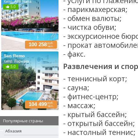
- услуги по глажени
Кипр, Айя-Напа
- парикмахерская;
5.0
- обмен валюты;
- чистка обуви;
- экскурсионное бюр
- прокат автомобиле
руб.
100 258
чел.
- факс.
San Remo
Кипр, Ларнака
Развлечения и спор
5.0
- теннисный корт;
- сауна;
- фитнес-центр;
- массаж;
руб.
104 499
чел.
- крытый бассейн;
Популярные страны
- открытый бассейн;
- настолный теннис;
Абхазия