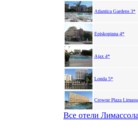
Atlantica Gardens 3*
Episkopiana 4*
Ajax 4*
Londa 5*
Crowne Plaza Limasso
Все отели Лимассол