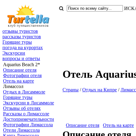
ИСК
отзывы туристов
рассказы туристов
Горящие туры
погода на курортах
Экскурсии
вопросы и ответы
Aquarius Beach 2*
Описание отеля
Отель Aquarius
Фотографии отеля
Отель на карте
Лимассол
Страны
/
Отдых на Кипре
/
Лимасс
Отдых в Лисаммоле
Горящие туры
Экскурсии в Лисаммоле
Отзывы об отелях
Рассказы о Лимассоле
Достопримечательности
Фотографии Лимассола
Описание отеля
Отель на карте
Отели Лимассола
Описание отеля.
Карта Лимассола