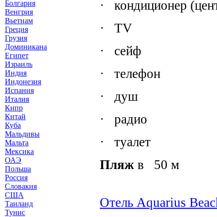
·
кондиционер (цен
Болгария
Венгрия
Вьетнам
·
TV
Греция
Грузия
Доминикана
·
сейф
Египет
Израиль
·
телефон
Индия
Индонезия
Испания
·
душ
Италия
Кипр
·
радио
Китай
Куба
Мальдивы
·
туалет
Мальта
Мексика
ОАЭ
Пляж
в
50 м
Польша
Россия
Словакия
США
Отель Aquarius Beac
Таиланд
Тунис