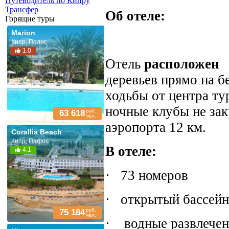
Путеводитель по Кипру
Трансфер
Об отеле:
Горящие туры
Marion
Кипр, Полис
1.0
Отель
расположен
деревьев прямо на б
ходьбы от центра ту
ночные клубы не зак
руб.
63 618
чел.
аэропорта 12 км.
Corallia Beach
Кипр, Пафос
В отеле:
4.1
·
73 номеров
·
открытый бассейн
руб.
75 184
чел.
·
водные развлечен