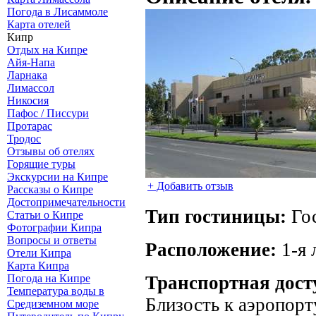
Погода в Лисаммоле
Карта отелей
Кипр
Отдых на Кипре
Айя-Напа
Ларнака
Лимассол
Никосия
Пафос / Писсури
Протарас
Тродос
Отзывы об отелях
Горящие туры
Экскурсии на Кипре
+ Добавить отзыв
Рассказы о Кипре
Достопримечательности
Тип гостиницы:
Го
Статьи о Кипре
Фотографии Кипра
Вопросы и ответы
Расположение:
1-я 
Отели Кипра
Карта Кипра
Транспортная дост
Погода на Кипре
Температура воды в
Близость к аэропорту
Средиземном море