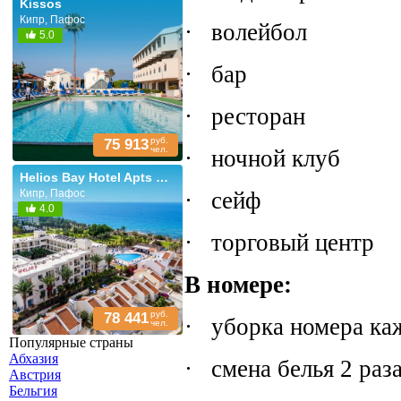
Kissos
Кипр, Пафос
·
волейбол
5.0
·
бар
·
ресторан
руб.
75 913
чел.
·
ночной клуб
Helios Bay Hotel Apts & Villas
·
сейф
Кипр, Пафос
4.0
·
торговый центр
В номере:
руб.
78 441
·
уборка номера ка
чел.
Популярные страны
Абхазия
·
смена белья 2 раз
Австрия
Бельгия