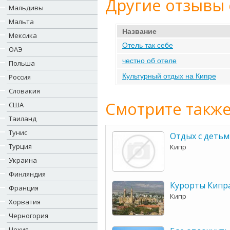
Другие отзывы 
Мальдивы
Мальта
Название
Мексика
Отель так себе
ОАЭ
честно об отеле
Польша
Культурный отдых на Кипре
Россия
Словакия
Смотрите также
США
Таиланд
Тунис
Отдых с детьм
Турция
Кипр
Украина
Финляндия
Курорты Кипр
Франция
Кипр
Хорватия
Черногория
Чехия