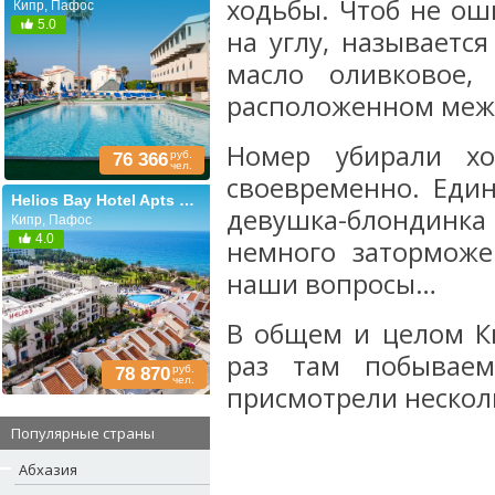
ходьбы. Чтоб не ош
Кипр, Пафос
5.0
на углу, называется
масло оливковое,
расположенном межд
Номер убирали хо
руб.
76 366
чел.
своевременно. Един
Helios Bay Hotel Apts & Villas
девушка-блондинк
Кипр, Пафос
4.0
немного заторможе
наши вопросы…
В общем и целом К
раз там побываем
руб.
78 870
чел.
присмотрели несколь
Популярные страны
Абхазия