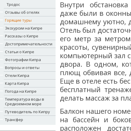
Внутри обстановка
Тродос
даже были в оконных
Отзывы об отелях
домашнему уютно, д
Горящие туры
Экскурсии на Кипре
Отель был достаточ
Рассказы о Кипре
его метр за метром
Достопримечательности
красоты, сувенирны
Статьи о Кипре
компьютерный зал с
Фотографии Кипра
двора. В одном, ко
Вопросы и ответы
плющ обвивая все, 
Отели Кипра
Еще в отеле есть бе
Карта Кипра
бесплатный тренаж
Погода на Кипре
делать массаж за пл
Температура воды в
Средиземном море
Балкон нашего номе
Путеводитель по Кипру
на бассейн и бок
Трансфер
расположен доста