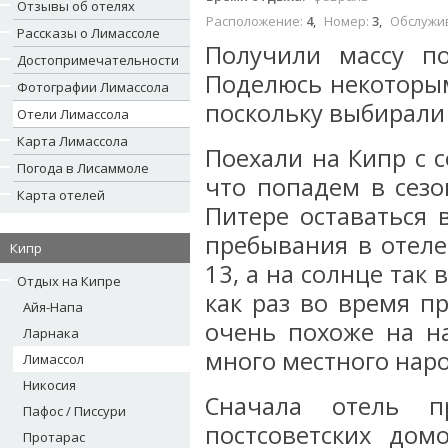
Отзывы об отелях
Расположение:
4
,
Номер:
3
,
Обслужи
Рассказы о Лимассоле
Получили массу п
Достопримечательности
Поделюсь некоторым
Фотографии Лимассола
поскольку выбирали
Отели Лимассола
Карта Лимассола
Поехали на Кипр с с
Погода в Лисаммоле
что попадем в сезо
Карта отелей
Питере оставаться 
пребывания в отеле
Кипр
13, а на солнце так
Отдых на Кипре
как раз во время п
Айя-Напа
очень похоже на н
Ларнака
много местного наро
Лимассол
Никосия
Сначала отель п
Пафос / Писсури
постсоветских дом
Протарас