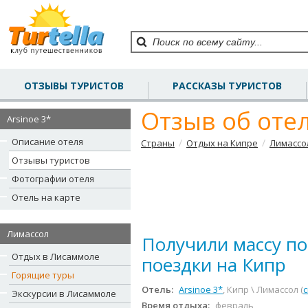
ОТЗЫВЫ ТУРИСТОВ
РАССКАЗЫ ТУРИСТОВ
Отзыв об отел
Arsinoe 3*
Описание отеля
/
/
Страны
Отдых на Кипре
Лимассо
Отзывы туристов
Фотографии отеля
Отель на карте
Лимассол
Получили массу п
Отдых в Лисаммоле
поездки на Кипр
Горящие туры
Отель:
Arsinoe 3*
, Кипр \ Лимассол (
Экскурсии в Лисаммоле
Время отдыха:
февраль