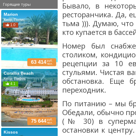
Бывало, в некотор
Горящие туры
ресторанчика. Да, е
Marion
Кипр, Полис
тьма ))). Думаю, чт
1.0
кто купается в бассе
Номер был снабже
столиком, кондицио
рецепции за 10 ев
руб.
63 414
чел.
стульями. Чистая в
Corallia Beach
обстановка. Еще 
Кипр, Пафос
4.1
переходник.
По питанию – мы бр
Обедали, обычно про
(№ 30) в суперма
руб.
75 644
чел.
остановки к центру
Kissos