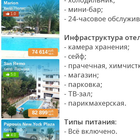
Marion
- мини-бар;
Кипр, Полис
1.0
- 24-часовое обслужи
Инфраструктура отел
- камера хранения;
руб.
74 614
- сейф;
чел.
- прачечная, химчист
San Remo
Кипр, Ларнака
- магазин;
5.0
- парковка;
- ТВ-зал;
- парикмахерская.
руб.
82 899
чел.
Типы питания:
Papouis New York Plaza
- Всё включено.
Кипр, Пафос
4.0