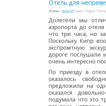
Отель для непреве
Отель:
Ascos 4*
, Кипр \ Пафос / Писс
Долетели мы отлич
аэропорта до отеля
что три часа, но з
Поскольку Кипр во
экспромтную экск
дороге послушали и
очень интересно пос
По приезду в отел
оказалось свобо
предложили на одн
оказался довольн
подумала что это т