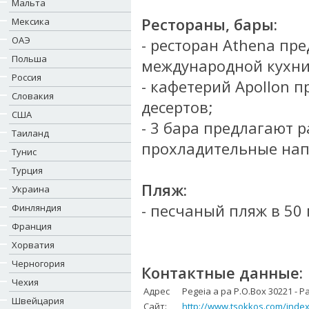
Мальта
Рестораны, бары:
Мексика
ОАЭ
- ресторан Athena пр
Польша
международной кухни
Россия
- кафетерий Apollon п
Словакия
десертов;
США
- 3 бара предлагают 
Таиланд
прохладительные нап
Тунис
Турция
Пляж:
Украина
- песчаный пляж в 50 
Финляндия
Франция
Хорватия
Черногория
Контактные данные:
Чехия
Адрес
Pegeia a pa P.O.Box 30221 - P
Швейцария
Сайт:
http://www.tsokkos.com/inde