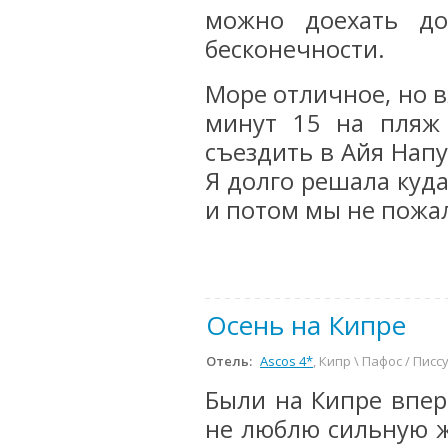
можно доехать д
бесконечности.
Море отличное, но 
минут 15 на пляж
съездить в Айя Напу
Я долго решала куда
и потом мы не пожал
Осень на Кипре
Отель:
Ascos 4*
, Кипр \ Пафос / Писс
Были на Кипре вперв
не люблю сильную ж