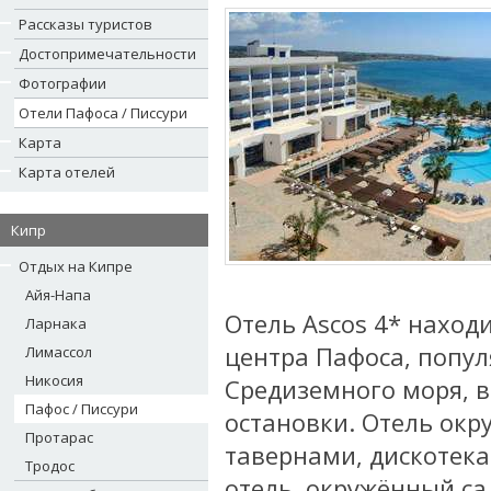
Рассказы туристов
Достопримечательности
Фотографии
Отели Пафоса / Писсури
Карта
Карта отелей
Кипр
Отдых на Кипре
Айя-Напа
Отель Ascos 4* находи
Ларнака
центра Пафоса, попул
Лимассол
Никосия
Средиземного моря, в
Пафос / Писсури
остановки. Отель ок
Протарас
тавернами, дискотек
Тродос
отель, окружённый са