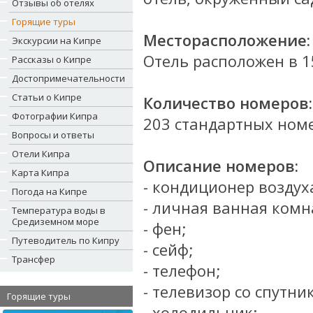
Отзывы об отелях
Горящие туры
Месторасположение:
Экскурсии на Кипре
Отель расположен в 1
Рассказы о Кипре
Достопримечательности
Статьи о Кипре
Количество номеров:
Фотографии Кипра
203 стандартных ном
Вопросы и ответы
Отели Кипра
Описание номеров:
Карта Кипра
- кондиционер воздух
Погода на Кипре
- личная ванная комн
Температура воды в
Средиземном море
- фен;
Путеводитель по Кипру
- сейф;
Трансфер
- телефон;
- телевизор со спутн
Горящие туры
- холодильник;