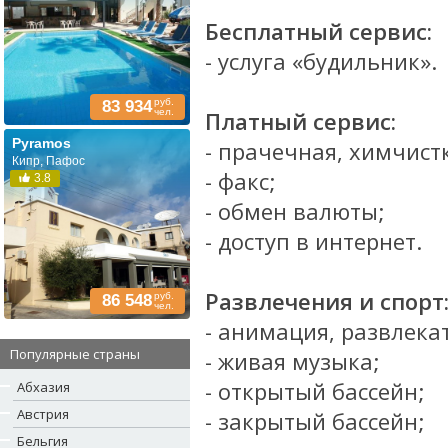
Бесплатный сервис:
- услуга «будильник».
руб.
83 934
чел.
Платный сервис:
Pyramos
- прачечная, химчист
Кипр, Пафос
- факс;
3.8
- обмен валюты;
- доступ в интернет.
Развлечения и спорт
руб.
86 548
чел.
- анимация, развлек
Популярные страны
- живая музыка;
- открытый бассейн;
Абхазия
Австрия
- закрытый бассейн;
Бельгия