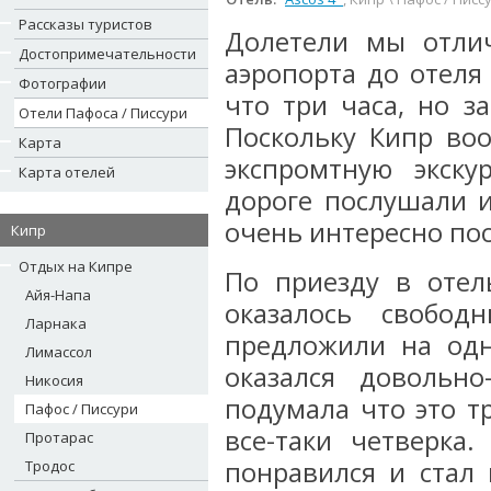
Рассказы туристов
Долетели мы отлич
Достопримечательности
аэропорта до отеля
Фотографии
что три часа, но з
Отели Пафоса / Писсури
Поскольку Кипр во
Карта
экспромтную экск
Карта отелей
дороге послушали и
очень интересно пос
Кипр
Отдых на Кипре
По приезду в отел
Айя-Напа
оказалось свобо
Ларнака
предложили на одн
Лимассол
оказался довольн
Никосия
подумала что это т
Пафос / Писсури
все-таки четверка
Протарас
понравился и стал 
Тродос