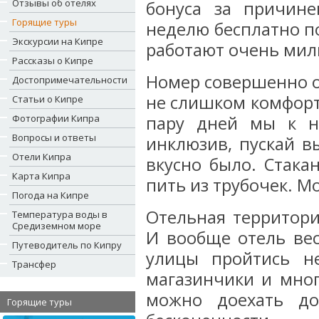
Отзывы об отелях
бонуса за причин
Горящие туры
неделю бесплатно п
Экскурсии на Кипре
работают очень мил
Рассказы о Кипре
Номер совершенно о
Достопримечательности
не слишком комфорт
Статьи о Кипре
Фотографии Кипра
пару дней мы к н
Вопросы и ответы
инклюзив, пускай в
Отели Кипра
вкусно было. Стака
Карта Кипра
пить из трубочек. М
Погода на Кипре
Отельная территори
Температура воды в
Средиземном море
И вообще отель ве
Путеводитель по Кипру
улицы пройтись н
Трансфер
магазинчики и мног
можно доехать д
Горящие туры