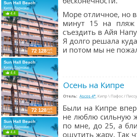
бесконечности.
Sun Hall Beach
Кипр, Ларнака
Море отличное, но 
4.4
минут 15 на пляж
съездить в Айя Напу
Я долго решала куда
и потом мы не пожал
руб.
72 128
чел.
Sun Hall Beach
Кипр, Ларнака
4.4
Осень на Кипре
Отель:
Ascos 4*
, Кипр \ Пафос / Писс
Были на Кипре вперв
руб.
72 128
чел.
не люблю сильную ж
Sun Hall Beach
по мне, до 25, а бл
Кипр, Ларнака
ощутить жару. Так ч
4.4