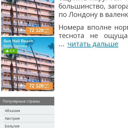
большинство, загор
по Лондону в валенка
Номера вполне норм
руб.
72 128
чел.
теснота не ощуща
Sun Hall Beach
...
читать дальше
Кипр, Ларнака
4.4
руб.
72 128
чел.
Популярные страны
Абхазия
Австрия
Бельгия