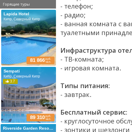
Горящие туры
- телефон;
- радио;
Lapida Hotel
Кипр, Северный Кипр
- ванная комната с в
туалетными принадле
Инфраструктура отел
- ТВ-комната;
руб.
81 866
чел.
- игровая комната.
Sempati
Кипр, Северный Кипр
3.7
Типы питания:
- завтрак.
Бесплатный сервис:
руб.
89 310
-
круглосуточное обс
чел.
- зонтики и шезлонги 
Riverside Garden Resort (ex. Riverside Holiday Village)