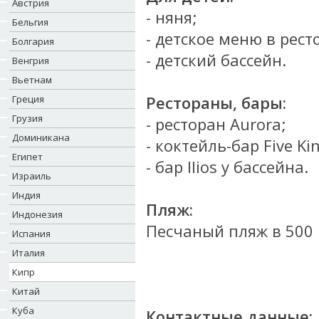
Австрия
- няня;
Бельгия
- детское меню в рест
Болгария
- детский бассейн.
Венгрия
Вьетнам
Рестораны, бары:
Греция
Грузия
- ресторан
Aurora;
Доминикана
- коктейль-бар Five Ki
Египет
- бар Ilios у бассейна.
Израиль
Индия
Пляж:
Индонезия
Песчаный пляж в 500 
Испания
Италия
Кипр
Китай
Куба
Контактные данные: