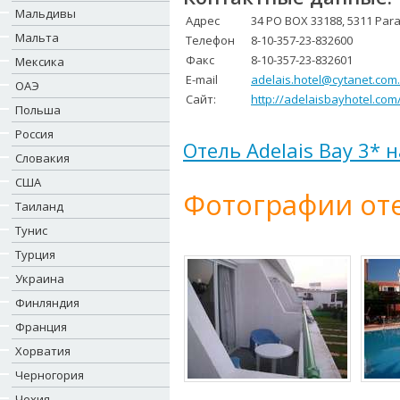
Мальдивы
Адрес
34 PO BOX 33188, 5311 Para
Мальта
Телефон
8-10-357-23-832600
Факс
8-10-357-23-832601
Мексика
E-mail
adelais.hotel@cytanet.com
ОАЭ
Сайт:
http://adelaisbayhotel.com
Польша
Россия
Отель Adelais Bay 3* 
Словакия
США
Фотографии оте
Таиланд
Тунис
Турция
Украина
Финляндия
Франция
Хорватия
Черногория
Чехия