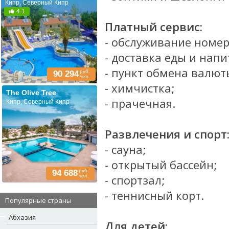
Кипр, Северный Кипр
4.1
Платный сервис:
- обслуживание номер
- доставка еды и напи
- пункт обмена валют
руб.
90 294
чел.
- химчистка;
The Olive Tree
- прачечная.
Кипр, Северный Кипр
Развлечения и спорт
- сауна;
- открытый бассейн;
руб.
94 688
- спортзал;
чел.
- теннисный корт.
Популярные страны
Абхазия
Для детей: