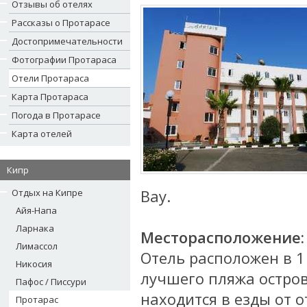
Отзывы об отелях
Рассказы о Протарасе
Достопримечательности
Фотографии Протараса
Отели Протараса
Карта Протараса
Погода в Протарасе
Карта отелей
Кипр
Bay.
Отдых на Кипре
Айя-Напа
Ларнака
Месторасположение:
Лимассол
Отель расположен в 1 
Никосия
лучшего пляжа остров
Пафос / Писсури
находится в езды от о
Протарас