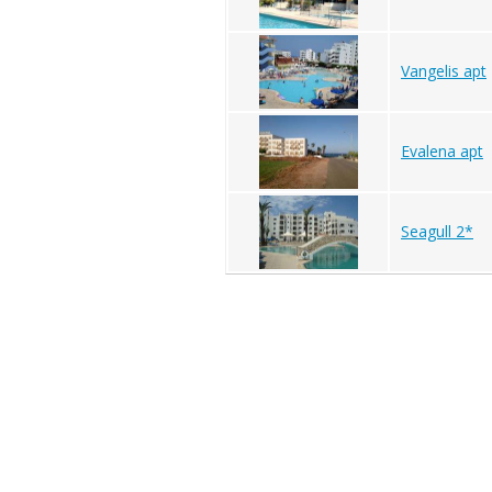
Vangelis apt
Evalena apt
Seagull 2*