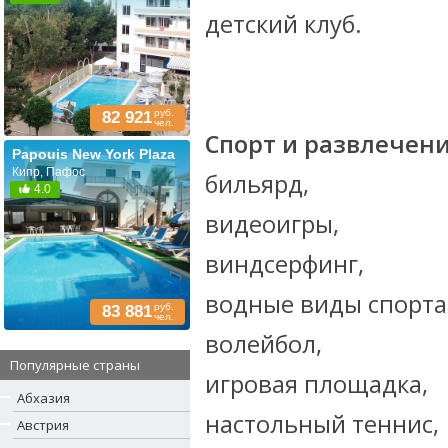
детский клуб.
руб.
82 921
чел.
Спорт и развлечени
Papouis New York Plaza
Кипр, Пафос
бильярд,
4.0
видеоигры,
виндсерфинг,
водные виды спорта
руб.
83 881
чел.
волейбол,
Популярные страны
игровая площадка,
Абхазия
настольный теннис,
Австрия