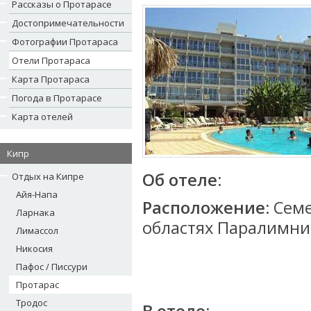
Рассказы о Протарасе
Достопримечательности
Фотографии Протараса
Отели Протараса
Карта Протараса
Погода в Протарасе
Карта отелей
Кипр
Об отеле:
Отдых на Кипре
Айя-Напа
Расположение:
Семе
Ларнака
областях Паралимни
Лимассол
Никосия
Пафос / Писсури
Протарас
Тродос