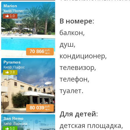
Marion
Кипр, Полис
1.0
В номере:
балкон,
душ,
руб.
70 866
кондиционер,
чел.
Pyramos
телевизор,
Кипр, Пафос
3.8
телефон,
туалет.
руб.
80 039
чел.
Для детей:
San Remo
детская площадка,
Кипр, Ларнака
5.0