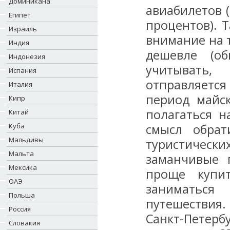
Доминикана
авиабилетов (
Египет
процентов). 
Израиль
внимание на т
Индия
дешевле (о
Индонезия
учитывать
Испания
отправляется
Италия
период майс
Кипр
полагаться н
Китай
Куба
смысл обрат
Мальдивы
туристическ
Мальта
заманчивые 
Мексика
проще купит
ОАЭ
заниматьс
Польша
путешествия.
Россия
Санкт-Петерб
Словакия