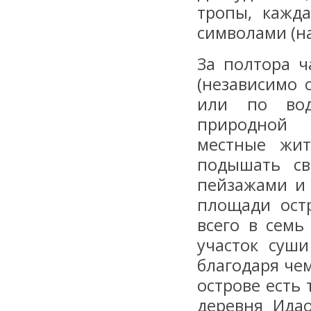
тропы, кажд
символами (на
За полтора ч
(независимо 
или по вод
природной 
местные жит
подышать св
пейзажами и 
площади ост
всего в семь
участок суш
благодаря че
острове есть 
деревня Ида