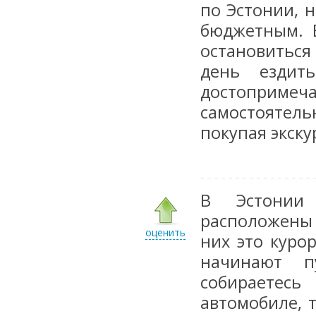
по Эстонии, 
бюджетным. 
остановитьс
день ездит
достоприм
самостоятел
покупая экску
В Эстонии 
расположены 
оценить
них это куро
начинают п
собираетес
автомобиле, 