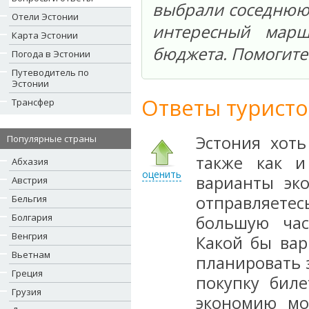
выбрали соседнюю 
Отели Эстонии
интересный мар
Карта Эстонии
бюджета. Помогите 
Погода в Эстонии
Путеводитель по
Эстонии
Ответы туристо
Трансфер
Эстония хоть
Популярные страны
также как и
Абхазия
оценить
варианты эк
Австрия
отправляетесь
Бельгия
Болгария
большую час
Венгрия
Какой бы ва
Вьетнам
планировать з
Греция
покупку бил
Грузия
экономию мо