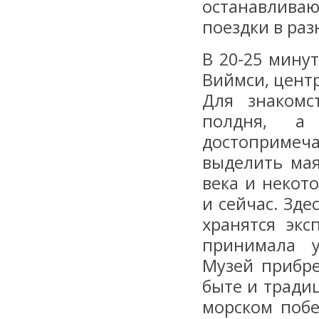
останавлива
поездки в раз
В 20-25 мину
Виймси, цент
Для знакомс
полдня, а
достопримеч
выделить мая
века и некот
и сейчас. Зд
хранятся экс
принимала у
Музей прибре
быте и тради
морском поб