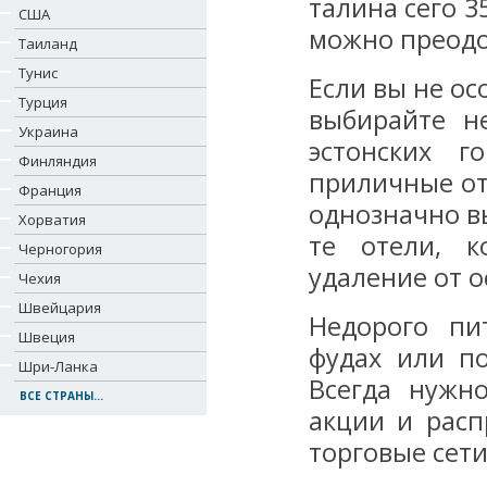
талина сего 3
США
можно преодол
Таиланд
Тунис
Если вы не ос
Турция
выбирайте н
Украина
эстонских г
Финляндия
приличные от
Франция
однозначно в
Хорватия
те отели, к
Черногория
удаление от 
Чехия
Швейцария
Недорого пи
Швеция
фудах или по
Шри-Ланка
Всегда нужн
ВСЕ СТРАНЫ...
акции и расп
торговые сети