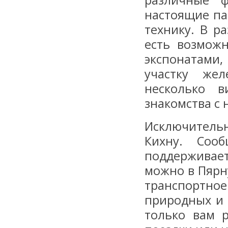
различные 
настоящие па
технику. В р
есть возмож
экспонатами,
участку жел
несколько 
знакомства с 
Исключитель
Кихну. Соо
поддерживае
можно в Пярн
транспортно
природных и 
только вам 