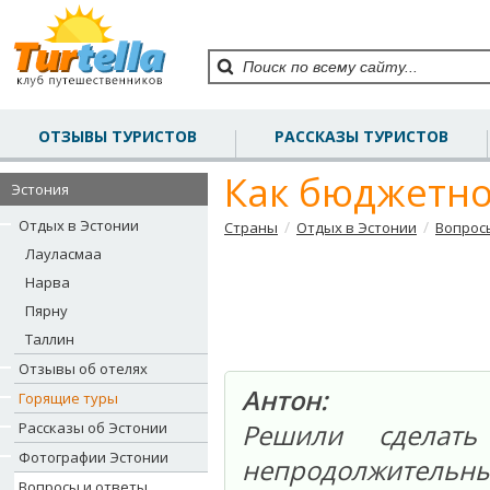
ОТЗЫВЫ ТУРИСТОВ
РАССКАЗЫ ТУРИСТОВ
Как бюджетно
Эстония
Отдых в Эстонии
/
/
Страны
Отдых в Эстонии
Вопрос
Лауласмаа
Нарва
Пярну
Таллин
Отзывы об отелях
Антон:
Горящие туры
Рассказы об Эстонии
Решили сделат
Фотографии Эстонии
непродолжительн
Вопросы и ответы