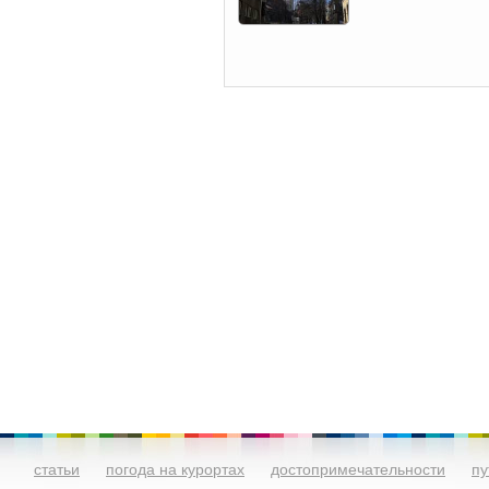
статьи
погода на курортах
достопримечательности
пу