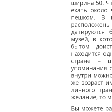
ширина 50. Ч
ехать около 
пешком. В н
расположе
датируются 
музей, в ко
бытом доис
находится од
стране – ц
упоминания о
внутри можно
же возраст и
личного тра
желание, то 
Вы можете ра