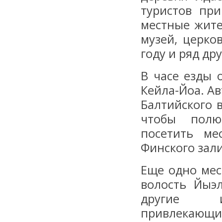
туристов пр
местные жите
музей, церко
году и ряд др
В часе езды 
Кейла-Йоа. Ав
Балтийского в
чтобы полю
посетить ме
Финского зали
Еще одно мес
волость Йыэ
другие ин
привлекающие