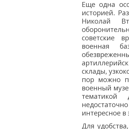
Еще одна осо
историей. Ра
Николай Вт
оборонитель
советские в
военная ба
обезвреже
артиллерийск
склады, узкок
пор можно п
военный музе
тематикой 
недостаточн
интересное в 
Для удобства