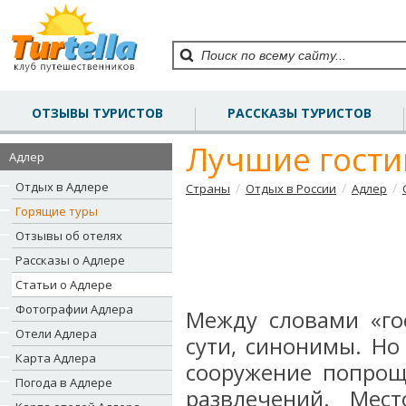
ОТЗЫВЫ ТУРИСТОВ
РАССКАЗЫ ТУРИСТОВ
Лучшие гост
Адлер
Отдых в Адлере
/
/
/
Страны
Отдых в России
Адлер
Горящие туры
Отзывы об отелях
Рассказы о Адлере
Статьи о Адлере
Фотографии Адлера
Между словами «гос
Отели Адлера
сути, синонимы. Но
Карта Адлера
сооружение попроще
Погода в Адлере
развлечений. Мес