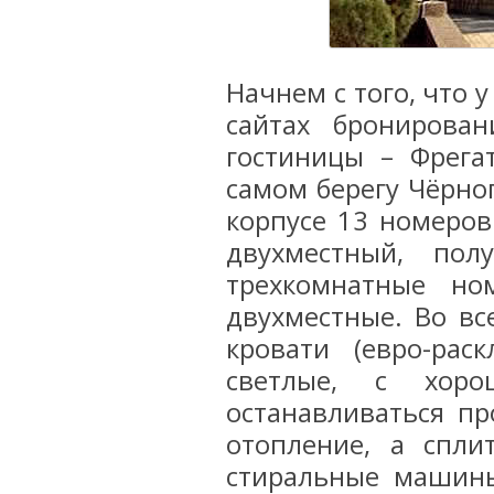
Начнем с того, что 
сайтах бронирова
гостиницы – Фрега
самом берегу Чёрног
корпусе 13 номеров
двухместный, по
трехкомнатные но
двухместные. Во в
кровати (евро-рас
светлые, с хор
останавливаться пр
отопление, а спли
стиральные машины