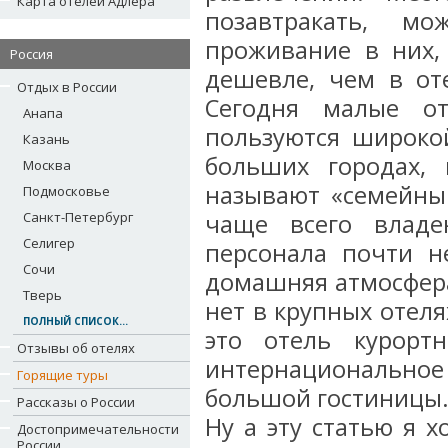
Карта отелей Адлера
позавтракать, м
проживание в них, 
Россия
дешевле, чем в оте
Отдых в России
Сегодня малые от
Анапа
пользуются широко
Казань
больших городах,
Москва
называют «семейны
Подмосковье
Санкт-Петербург
чаще всего владе
Селигер
персонала почти н
Сочи
домашняя атмосфера
Тверь
нет в крупных отелях
ПОЛНЫЙ СПИСОК...
это отель курорт
Отзывы об отелях
интернациональное 
Горящие туры
большой гостиницы. 
Рассказы о России
Ну а эту статью я 
Достопримечательности
России