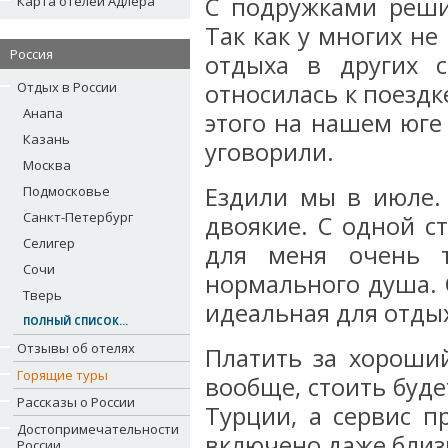
С подружками реши
Карта отелей Адлера
Так как у многих не
Россия
отдыха в других 
Отдых в России
относилась к поездк
Анапа
этого на нашем юге
Казань
уговорили.
Москва
Ездили мы в июле.
Подмосковье
Санкт-Петербург
двоякие. С одной с
Селигер
для меня очень т
Сочи
нормального душа. 
Тверь
идеальная для отдых
ПОЛНЫЙ СПИСОК...
Отзывы об отелях
Платить за хороши
Горящие туры
вообще, стоить буде
Рассказы о России
Турции, а сервис п
Достопримечательности
включено даже близк
России