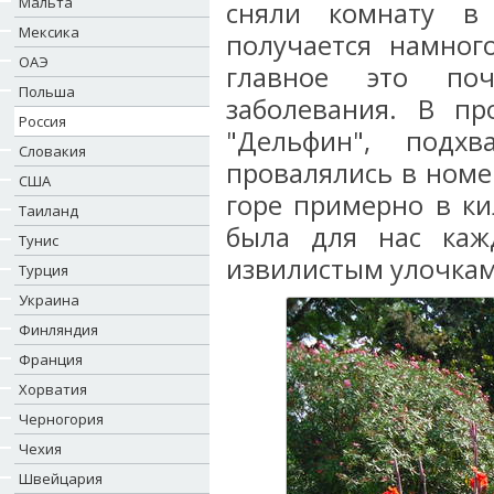
Мальта
сняли комнату в 
Мексика
получается намног
ОАЭ
главное это по
Польша
заболевания. В п
Россия
"Дельфин", подх
Словакия
провалялись в номе
США
горе примерно в ки
Таиланд
была для нас каж
Тунис
извилистым улочкам
Турция
Украина
Финляндия
Франция
Хорватия
Черногория
Чехия
Швейцария