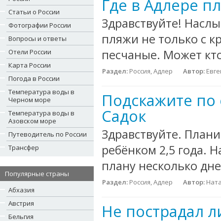
Где в Адлере п
Статьи о России
Здравствуйте! Наслы
Фотографии России
пляжи не только с к
Вопросы и ответы
песчаные. Может кто
Отели России
Карта России
Раздел:
Россия, Адлер
Автор:
Евге
Погода в России
Температура воды в
Подскажите по 
Черном море
Садок
Температура воды в
Азовском море
Здравствуйте. Плани
Путеводитель по России
ребёнком 2,5 года. Н
Трансфер
плану несколько дней
Популярные страны
Раздел:
Россия, Адлер
Автор:
Ната
Абхазия
Австрия
Не пострадал л
Бельгия