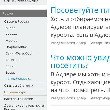
Карта отелей Адлера
Посоветуйте пл
Россия
Хоть и собираемся на
Отдых в России
Адлере планируем вп
Анапа
курорта. Есть в Адле
Казань
Москва
Раздел:
Россия, Адлер
Автор:
Елиз
Подмосковье
Санкт-Петербург
Что можно увид
Селигер
посетить?
Сочи
Тверь
В Адлере мы хоть и 
ПОЛНЫЙ СПИСОК...
курорт. Отдыхающие 
Отзывы об отелях
на что посмотреть. Э
Горящие туры
Раздел:
Россия, Адлер
Автор:
Игор
Рассказы о России
Достопримечательности
России