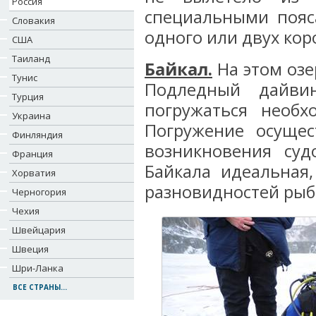
Россия
специальными пояс
Словакия
одного или двух кор
США
Таиланд
Байкал.
На этом озе
Тунис
Подледный дайви
Турция
погружаться необх
Украина
Погружение осущес
Финляндия
возникновения су
Франция
Байкала идеальная
Хорватия
разновидностей рыб
Черногория
Чехия
Швейцария
Швеция
Шри-Ланка
ВСЕ СТРАНЫ...