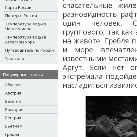
спасательные жил
Карта России
разновидность рафт
Погода в России
один человек. О
Температура воды в
Черном море
группового, так как
Температура воды в
на животе. Гребля п
Азовском море
и море впечатле
Путеводитель по России
известными местами 
Трансфер
Аргут. Если нет 
экстремала подойде
Популярные страны
насладиться извилис
Абхазия
Австрия
Бельгия
Болгария
Венгрия
Вьетнам
Греция