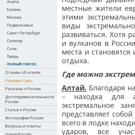
Анапа
местные жители ев
Казань
этими экстремальн
Москва
виды экстремальн
Подмосковье
развиваться. Хотя р
Санкт-Петербург
Селигер
и вулканов в Росси
Сочи
места и становятся
Тверь
отдыха.
ПОЛНЫЙ СПИСОК...
Где можно экстрем
Отзывы об отелях
Горящие туры
Алтай.
Благодаря на
Рассказы о России
– находка для а
Достопримечательности
России
экстремальное зан
Статьи о России
представляет собой
Фотографии России
всего в лодке наход
Вопросы и ответы
ударов, все уч
Отели России