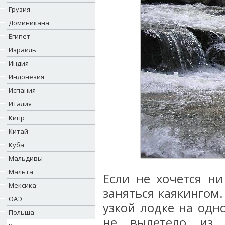
Грузия
Доминикана
Египет
Израиль
Индия
Индонезия
Испания
Италия
Кипр
Китай
Куба
Мальдивы
Мальта
Если не хочется ни
Мексика
заняться каякингом.
ОАЭ
узкой лодке на одн
Польша
не вылетело из 