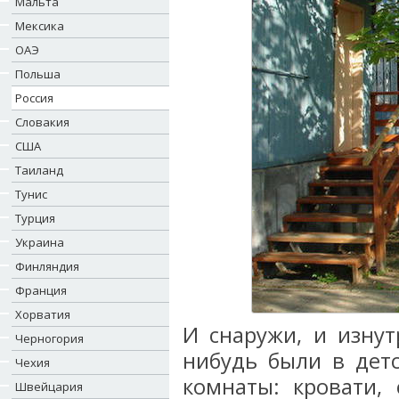
Мальта
Мексика
ОАЭ
Польша
Россия
Словакия
США
Таиланд
Тунис
Турция
Украина
Финляндия
Франция
Хорватия
И снаружи, и изнут
Черногория
нибудь были в детс
Чехия
комнаты: кровати, 
Швейцария