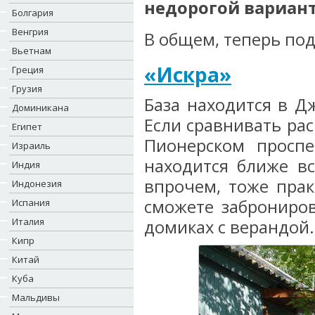
недорогой вариан
Болгария
Венгрия
В общем, теперь под
Вьетнам
«Искра»
Греция
Грузия
База находится в Д
Доминикана
Если сравнивать ра
Египет
Пионерском проспе
Израиль
находится ближе вс
Индия
впрочем, тоже прак
Индонезия
сможете заброниров
Испания
Италия
домиках с верандой.
Кипр
Китай
Куба
Мальдивы