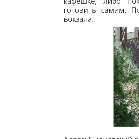
кафешке, либо по
готовить самим. П
вокзала.