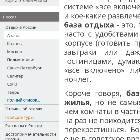
Карта отелей Анапы
системе «все включе
и кое-какие развлече
Россия
база отдыха
- это,
Отдых в России
часто с удобствами
Анапа
корпусе (готовить п
Казань
завтраки или даж
Москва
гостиницами, думаю
Подмосковье
Санкт-Петербург
«все включено» ли
Селигер
ночлег.
Сочи
Короче говоря,
ба
Тверь
жилья
, но не самы
ПОЛНЫЙ СПИСОК...
Отзывы об отелях
чем комнаты в частно
Горящие туры
на раз не приходитс
Рассказы о России
перекрестишься. Б
Достопримечательности
еще в советское вре
России