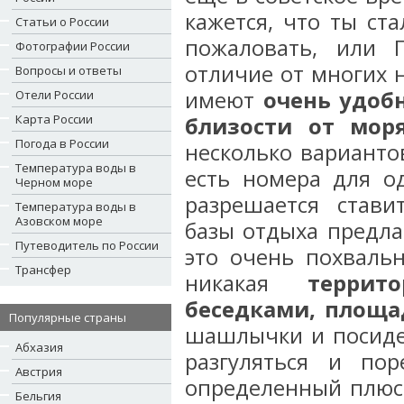
кажется, что ты ст
Статьи о России
пожаловать, или 
Фотографии России
отличие от многих н
Вопросы и ответы
имеют
очень удоб
Отели России
Карта России
близости от мор
Погода в России
несколько варианто
Температура воды в
есть номера для од
Черном море
разрешается стави
Температура воды в
Азовском море
базы отдыха предла
Путеводитель по России
это очень похвальн
Трансфер
никакая
террит
беседками, площа
Популярные страны
шашлычки и посидет
Абхазия
разгуляться и по
Австрия
определенный плюс!
Бельгия