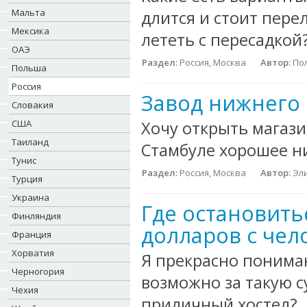
Мальта
длится и стоит пере
Мексика
лететь с пересадкой
ОАЭ
Раздел:
Россия, Москва
Автор:
По
Польша
Россия
Завод нижнего 
Словакия
США
Хочу открыть магази
Таиланд
Стамбуле хорошее ни
Тунис
Раздел:
Россия, Москва
Автор:
Эл
Турция
Украина
Где остановить
Финляндия
долларов с чел
Франция
Хорватия
Я прекрасно понимаю
Черногория
возможно за такую с
Чехия
приличный хостел?