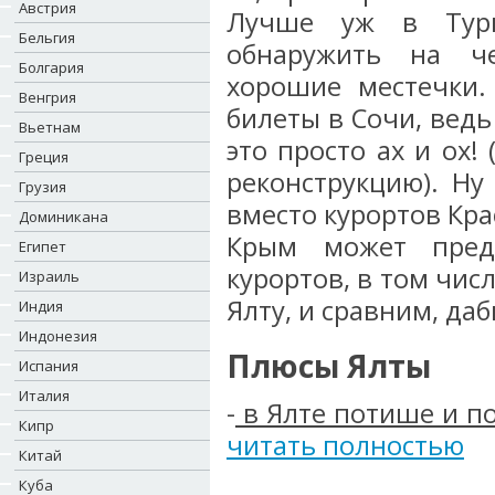
Австрия
Лучше уж в Турц
Бельгия
обнаружить на ч
Болгария
хорошие местечки.
Венгрия
билеты в Сочи, ведь
Вьетнам
это просто ах и ох!
Греция
реконструкцию). Ну
Грузия
вместо курортов Кра
Доминикана
Крым может пред
Египет
курортов, в том числ
Израиль
Ялту, и сравним, да
Индия
Индонезия
Плюсы Ялты
Испания
Италия
-
в Ялте потише и п
Кипр
читать полностью
Китай
Куба