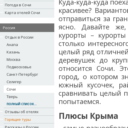
Куда-куда-куда поеха
Погода в Сочи
красивее? Варианто
Карта отелей Сочи
отправиться за гра
ясно. Давайте же
Россия
курорты – курорты
Отдых в России
столько интересног
Анапа
целый ряд отличней
Казань
деревушек до круп
Москва
относится Сочи. Э
Подмосковье
Санкт-Петербург
город, о котором з
Селигер
южный кусочек, ра
Сочи
сравнивать целый п
Тверь
попытаемся.
ПОЛНЫЙ СПИСОК...
Отзывы об отелях
Плюсы Крыма
Горящие туры
Рассказы о России