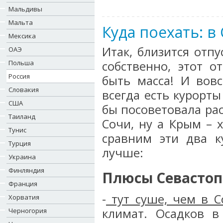
Мальдивы
Мальта
Куда поехать: в
Мексика
Итак, близится отпу
ОАЭ
Польша
собственно, этот о
Россия
быть масса! И вовс
Словакия
всегда есть курорты
США
бы посоветовала ра
Таиланд
Сочи, ну а Крым – 
Тунис
сравним эти два к
Турция
лучше:
Украина
Финляндия
Плюсы Севастоп
Франция
-
тут суше, чем в С
Хорватия
климат. Осадков в
Черногория