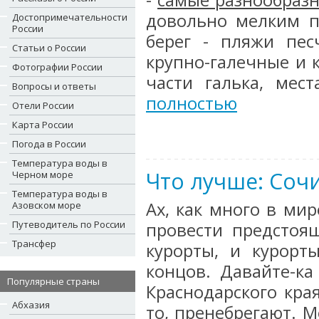
-
самые разнообраз
довольно мелким 
Достопримечательности
России
берег - пляжи пес
Статьи о России
крупно-галечные и 
Фотографии России
части галька, мест
Вопросы и ответы
полностью
Отели России
Карта России
Погода в России
Температура воды в
Что лучше: Сочи
Черном море
Температура воды в
Ах, как много в мир
Азовском море
Путеводитель по России
провести предстоя
Трансфер
курорты, и курорт
концов. Давайте-ка
Популярные страны
Краснодарского кра
Абхазия
то, пренебрегают. М