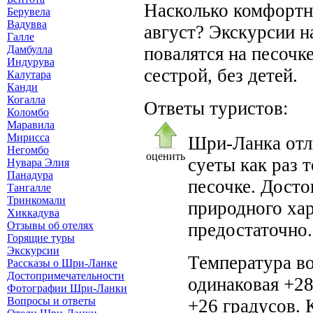
Насколько комфортн
Берувела
Вадувва
август? Экскурсии на
Галле
повалятся на песочк
Дамбулла
Индурува
сестрой, без детей.
Калутара
Канди
Когалла
Ответы туристов:
Коломбо
Маравила
Мирисса
Шри-Ланка отл
Негомбо
оценить
суеты как раз 
Нувара Элия
Панадура
песочке. Досто
Тангалле
Тринкомали
природного хар
Хиккадува
предостаточно.
Отзывы об отелях
Горящие туры
Экскурсии
Температура в
Рассказы о Шри-Ланке
Достопримечательности
одинаковая +28
Фотографии Шри-Ланки
Вопросы и ответы
+26 градусов. 