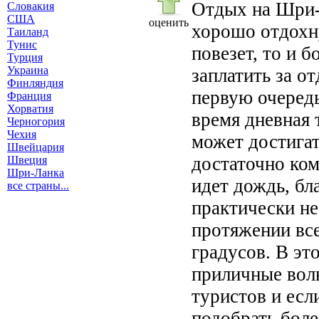
Отдых на Шри-
Словакия
США
оценить
хорошо отдохну
Таиланд
Тунис
повезет, то и 
Турция
Украина
заплатить за о
Финляндия
первую очередь
Франция
Хорватия
время дневная 
Черногория
Чехия
может достигат
Швейцария
достаточно ком
Швеция
Шри-Ланка
идет дождь, бл
все страны...
практически н
протяжении все
градусов. В эт
приличные вол
туристов и есл
подобрать боле