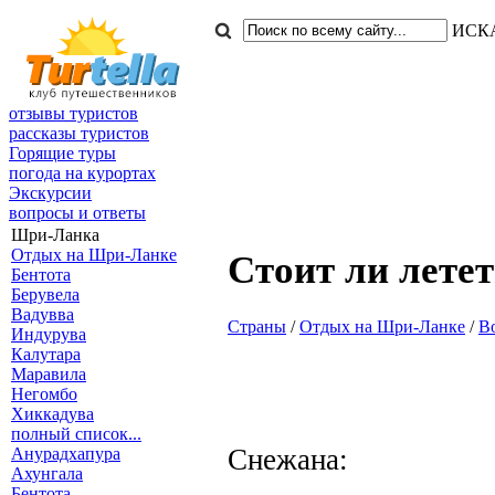
ИСК
отзывы туристов
рассказы туристов
Горящие туры
погода на курортах
Экскурсии
вопросы и ответы
Шри-Ланка
Отдых на Шри-Ланке
Стоит ли лете
Бентота
Берувела
Вадувва
Страны
/
Отдых на Шри-Ланке
/
В
Индурува
Калутара
Маравила
Негомбо
Хиккадува
полный список...
Снежана:
Анурадхапура
Ахунгала
Бентота