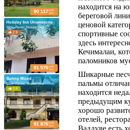
находится на ю
руб.
90 117
береговой лин
чел.
Holiday Inn Unawatuna
ценовой катего
Шри-Ланка, Унаватуна
спортивные со
2.9
здесь интересн
Кечималаи, ко
паломников мус
руб.
91 576
чел.
Шикарные песч
Sunny Mood
пальмы отлича
Шри-Ланка, Унаватуна
3.8
находится неда
предыдущим ку
хорошо развито
отелей, рестор
руб.
91 876
Ваддуве есть х
чел.