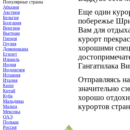
Популярные страны
Абхазия
Еще один куро
Австрия
Бельгия
побережье Шри
Болгария
Вам для отдыха
Венгрия
Вьетнам
курорт прекра
Греция
Грузия
хорошими спец
Доминикана
Египет
достопримечат
Израиль
Гангатилака Ви
Индия
Индонезия
Испания
Отправляясь на
Италия
Кипр
значительно сэ
Китай
хорошо отдохн
Куба
Мальдивы
курортов стран
Мальта
Мексика
ОАЭ
Польша
Россия