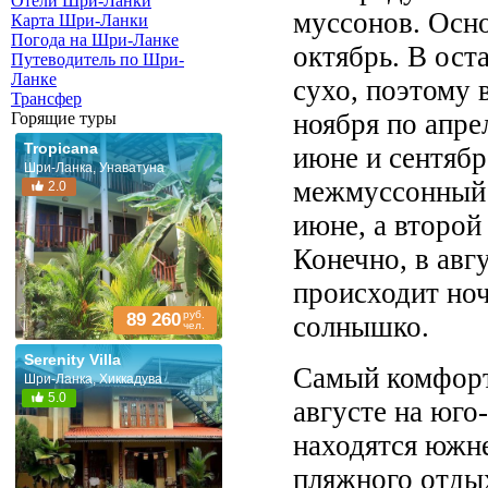
Отели Шри-Ланки
муссонов. Осно
Карта Шри-Ланки
Погода на Шри-Ланке
октябрь. В ос
Путеводитель по Шри-
Ланке
сухо, поэтому 
Трансфер
ноября по апре
Горящие туры
Tropicana
июне и сентябр
Шри-Ланка, Унаватуна
межмуссонный 
2.0
июне, а второй
Конечно, в авг
происходит ноч
руб.
89 260
солнышко.
чел.
Serenity Villa
Самый комфорт
Шри-Ланка, Хиккадува
5.0
августе на юго
находятся южн
пляжного отдых