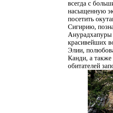
всегда с боль
насыщенную эк
посетить окут
Сигирию, позн
Анурадхапуры 
красивейших в
Элии, полюбов
Канди, а также
обитателей за