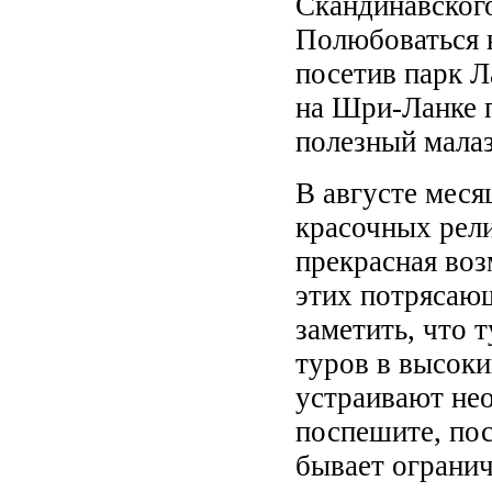
Скандинавского
Полюбоваться 
посетив парк Л
на Шри-Ланке 
полезный малаз
В августе меся
красочных рели
прекрасная воз
этих потрясаю
заметить, что 
туров в высоки
устраивают не
поспешите, по
бывает огранич