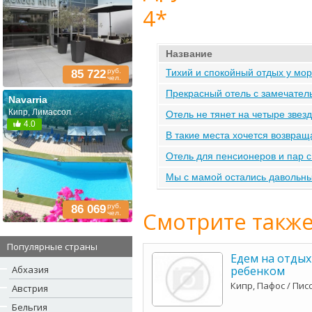
4*
Название
руб.
Тихий и спокойный отдых у мо
85 722
чел.
Прекрасный отель с замечател
Navarria
Кипр, Лимассол
Отель не тянет на четыре звез
4.0
В такие места хочется возвращ
Отель для пенсионеров и пар с
Мы с мамой остались давольны
руб.
86 069
Смотрите также
чел.
Популярные страны
Едем на отдых
Абхазия
ребенком
Кипр, Пафос / Пис
Австрия
Бельгия