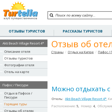
ОТЗЫВЫ ТУРИСТОВ
РАССКАЗЫ ТУРИСТОВ
Отзыв об отеле
Akti Beach Village Resort 4*
Описание отеля
/
/
Страны
Отдых на Кипре
Пафос / 
Отзывы туристов
Фотографии отеля
Отель на карте
Пафос / Писсури
Можно отдыхать с
Отдых в Пафосе /
Писсури
Отель:
Akti Beach Village Resort 4*
, К
Горящие туры
Расположение:
5
,
Номер:
4
,
Обслужи
Отзывы об отелях