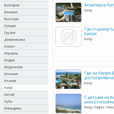
Аквапарки Ки
Болгария
Кипр
Венгрия
Вьетнам
Греция
Где отдохнуть
Грузия
Кипре
Кипр
Доминикана
Египет
Израиль
Индия
Индонезия
Где на Кипре 
Испания
достопримеча
Италия
Кипр
Кипр
Китай
С детьми на К
Куба
всех отношени
Кипр, Пафос / Пис
Мальдивы