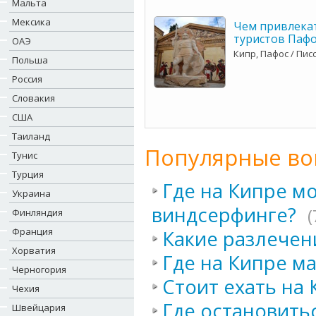
Мальта
Мексика
Чем привлека
туристов Пафо
ОАЭ
Кипр, Пафос / Пис
Польша
Россия
Словакия
США
Таиланд
Популярные во
Тунис
Турция
Где на Кипре м
Украина
виндсерфинге?
(
Финляндия
Франция
Какие разлечен
Хорватия
Где на Кипре ма
Черногория
Стоит ехать на 
Чехия
Где остановитьс
Швейцария