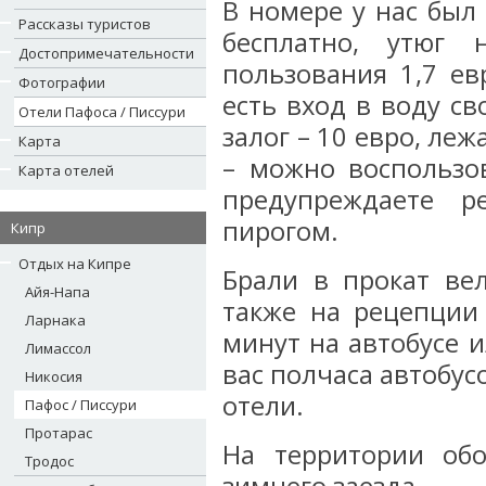
В номере у нас был
Рассказы туристов
бесплатно, утюг 
Достопримечательности
пользования 1,7 ев
Фотографии
есть вход в воду св
Отели Пафоса / Писсури
залог – 10 евро, ле
Карта
– можно воспользов
Карта отелей
предупреждаете р
пирогом.
Кипр
Отдых на Кипре
Брали в прокат вел
Айя-Напа
также на рецепции 
Ларнака
минут на автобусе и
Лимассол
вас полчаса автобусо
Никосия
отели.
Пафос / Писсури
Протарас
На территории об
Тродос