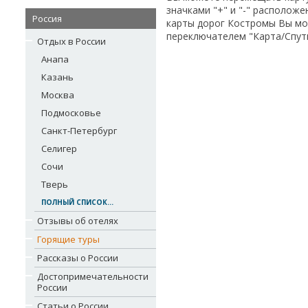
значками "+" и "-" располож
Россия
карты дорог Костромы Вы мо
переключателем "Карта/Спутн
Отдых в России
Анапа
Казань
Москва
Подмосковье
Санкт-Петербург
Селигер
Сочи
Тверь
ПОЛНЫЙ СПИСОК...
Отзывы об отелях
Горящие туры
Рассказы о России
Достопримечательности
России
Статьи о России