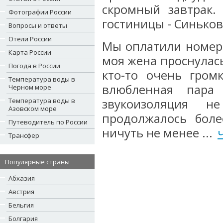
скромный завтрак.
Фотографии России
гостиницы - Синько
Вопросы и ответы
Отели России
Мы оплатили номер 
Карта России
моя жена проснулась
Погода в России
кто-то очень гром
Температура воды в
влюбленная пара
Черном море
Температура воды в
звукоизоляция н
Азовском море
продолжалось боле
Путеводитель по России
ничуть не менее ...
Трансфер
Популярные страны
Абхазия
Австрия
Бельгия
Болгария