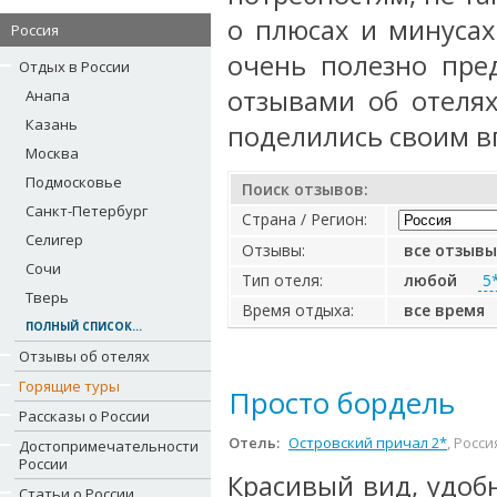
о плюсах и минусах
Россия
очень полезно пре
Отдых в России
отзывами об отеля
Анапа
Казань
поделились своим в
Москва
Подмосковье
Поиск отзывов:
Санкт-Петербург
Страна / Регион:
Селигер
Отзывы:
все отзывы
Сочи
Тип отеля:
любой
5
Тверь
Время отдыха:
все время
ПОЛНЫЙ СПИСОК...
Отзывы об отелях
Горящие туры
Просто бордель
Рассказы о России
Отель:
Островский причал 2*
, Росси
Достопримечательности
России
Красивый вид, удоб
Статьи о России