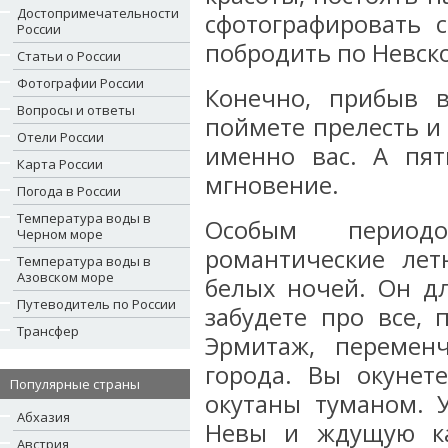
Достопримечательности
сфотографировать 
России
побродить по Невско
Статьи о России
Фотографии России
Конечно, прибыв в
Вопросы и ответы
поймете прелесть и 
Отели России
именно вас. А пят
Карта России
мгновение.
Погода в России
Температура воды в
Особым период
Черном море
романтические лет
Температура воды в
Азовском море
белых ночей. Он д
Путеводитель по России
забудете про все,
Трансфер
Эрмитаж, перемен
города. Вы окунет
Популярные страны
окутаны туманом. 
Абхазия
Невы и ждущую ка
Австрия