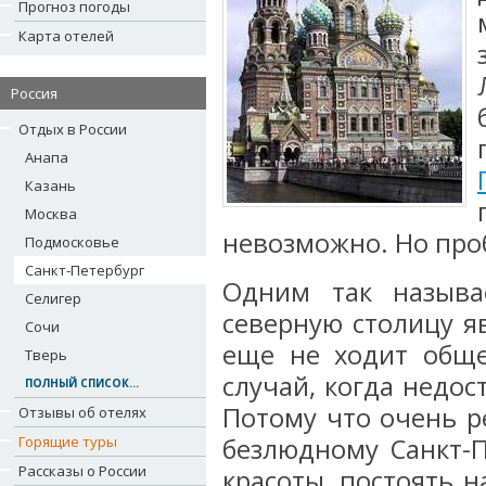
Прогноз погоды
Карта отелей
Россия
Отдых в России
Анапа
Казань
Москва
невозможно. Но проб
Подмосковье
Санкт-Петербург
Одним так называ
Селигер
северную столицу я
Сочи
еще не ходит обще
Тверь
случай, когда недос
ПОЛНЫЙ СПИСОК...
Потому что очень р
Отзывы об отелях
Горящие туры
безлюдному Санкт-П
Рассказы о России
красоты, постоять 