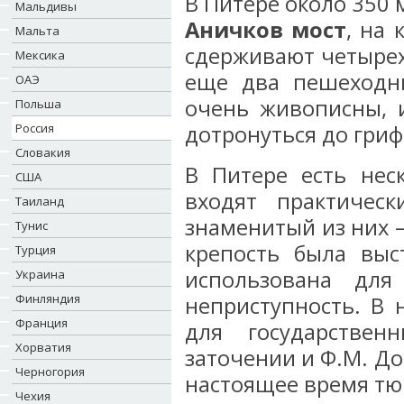
В Питере около 350 
Мальдивы
Аничков мост
, на
Мальта
сдерживают четырех
Мексика
еще два пешеходн
ОАЭ
очень живописны, 
Польша
Россия
дотронуться до гриф
Словакия
В Питере есть нес
США
входят практичес
Таиланд
знаменитый из них 
Тунис
крепость была выс
Турция
использована для
Украина
Финляндия
неприступность. В 
Франция
для государствен
Хорватия
заточении и Ф.М. До
Черногория
настоящее время тюр
Чехия