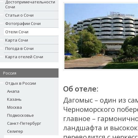
Достопримечательности
Сочи
Статьи о Сочи
Фотографии Сочи
Отели Сочи
Карта Сочи
Погода в Сочи
Карта отелей Сочи
Россия
Отдых в России
Об отеле:
Анапа
Дагомыс – один из са
Казань
Москва
Черноморского побере
Подмосковье
главное – гармоничн
Санкт-Петербург
ландшафта и высокок
Селигер
переводится с черкесс