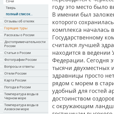
Сочи
году это место было в
Тверь
В имении был заложе
ПОЛНЫЙ СПИСОК...
которого сохранилась
Отзывы об отелях
Горящие туры
комплекса началась в
Рассказы о России
Государственному ком
Достопримечательности
считался лучшей здра
России
находится в ведении
Статьи о России
Федерации. Сегодня э
Фотографии России
тысячи двухместных 
Вопросы и ответы
Отели России
здравницы просто нет
Карта России
рядом с морем в стар
Погода в России
удобный для гостей 
Температура воды в
достоинством оздоров
Черном море
с окружающим ландша
Температура воды в
Азовском море
гостиницам высокого 