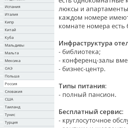
есть однокомнатные к
Испания
люксы и апартаменты
Италия
каждом номере имеютс
Кипр
комнате номера есть 
Китай
Куба
Инфраструктура отел
Мальдивы
- библиотека;
Мальта
- конференц-залы вме
Мексика
- бизнес-центр.
ОАЭ
Польша
Россия
Типы питания:
Словакия
- полный пансион.
США
Таиланд
Бесплатный сервис:
Тунис
-
круглосуточное обс
Турция