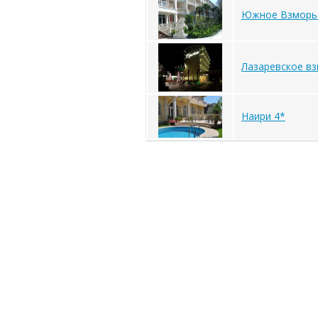
Южное Взморь
Лазаревское в
Наири 4*